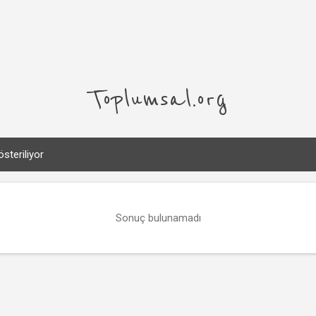
Ana içeriğe atla
Toplumsal.org
österiliyor
Sonuç bulunamadı