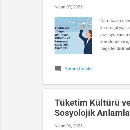
Nisan 07, 2025
Cam tavan sendr
kurumsal yapıla
pozisyonlarına 
literatürde ve i
değerlendirilme
değil, daha çok 
pozisyonlarında
Yorum Gönder
durum kendi ken
sınırlamakla ka
Tüketim Kültürü ve
Sosyolojik Anlamla
Nisan 06, 2025