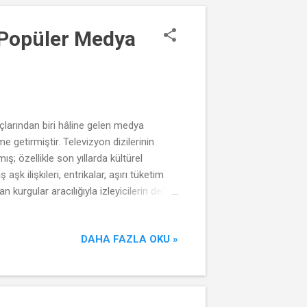
: Popüler Medya
raçlarından biri hâline gelen medya
 getirmiştir. Televizyon dizilerinin
; özellikle son yıllarda kültürel
şk ilişkileri, entrikalar, aşırı tüketim
 kurgular aracılığıyla izleyicilerin değer
orgulamalarına neden olabilecek bir etki
k dizilerde sıklıkla sadakatsizlik, aile
DAHA FAZLA OKU »
 normal...