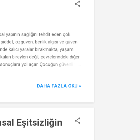
l yapının sağlığını tehdit eden çok
 şiddet, özgüven, benlik algısı ve güven
inde kalıcı yaralar bırakmakta, yaşam
alan bireyleri değil, çevrelerindeki diğer
e sonuçlara yol açar. Çocuğun güvenli ve
ışın temel taşıdır. Toplumda yaygınlaşan
zırlar. Şiddet gören çocuklar,
DAHA FAZLA OKU »
şiddetin kuşaktan kuşağa aktarıldığı bir...
l Eşitsizliğin