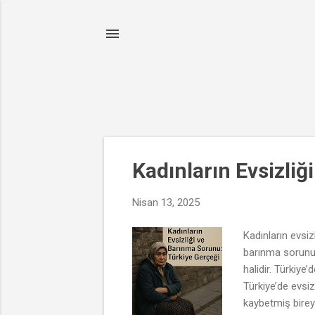
K
Kadınların Evsizli
a
y
Nisan 13, 2025
ı
t
Kadınların evsizl
l
barınma sorunu 
a
halidir. Türkiye
r
Türkiye’de evsi
kaybetmiş birey