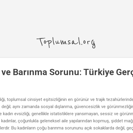
Ana içeriğe atla
Toplumsal.org
ği ve Barınma Sorunu: Türkiye Ger
iği, toplumsal cinsiyet eşitsizliğinin en görünür ve trajik tezahürlerinden 
değil; aynı zamanda sosyal dışlanma, güvencesizlik ve görünmezliğin b
’de kadın evsizliği, genellikle istatistiklere yansımayan, sessiz ve gör
z kadınlar, çoğunlukla geleneksel aile yapılarından kopmuş, şiddet ma
lerdir. Bu kadınların çoğu barınma sorununu açık sokaklarda değil, geç