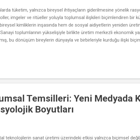
da tüketim, yalnızca bireysel ihtiyaçların giderilmesine yönelik rasyon
r, imgeler ve ritüeller yoluyla toplumsal ilişkileri biçimlendiren bir kü
eysel kimliklerin inşasında hem de sosyal aidiyetlerin yeniden üretimi
 Sanayi toplumlarının yükselişiyle birlikte üretim merkezli ekonomik ya
ış, bu dönüşüm bireylerin dünyayla ve birbirleriyle kurduğu ilişki biçiml
 neyi tükettikleriyle değil, nasıl tükettikleriyle ve kimlerle birlikte tüke
ifade etmektedir. Tüketim olgusu, ritüelleşmiş davranış kalıpları yoluy
asını sağlar. Özellikle yılbaşı alışverişleri, anneler günü kutlamaları ya 
lumsal Temsilleri: Yeni Medyada K
syolojik Boyutları
al teknolojilerin sanat üretimi üzerindeki etkisi yalnızca biçimsel d