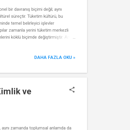
el bir davranış biçimi değil; aynı
ltürel süreçtir. Tüketim kültürü, bu
nde temel belirleyici işlevler
pılar zamanla yerini tüketim merkezli
erini köklü biçimde değiştirmiştir. Artık
ttikleriyle de sosyal konumlarını
la sosyal gruplar arasında ortak
DAHA FAZLA OKU »
da bayram ziyaretleri gibi tekrar e...
imlik ve
eğil, aynı zamanda toplumsal anlamda da