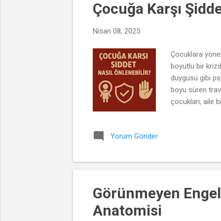
Çocuğa Karşı Şiddet
Nisan 08, 2025
Çocuklara yönel
boyutlu bir kriz
duygusu gibi ps
boyu süren travm
çocukları, aile
şiddetten arınm
çocuklara yöneli
Yorum Gönder
yetişkinliklerin
Görünmeyen Engel:
Anatomisi