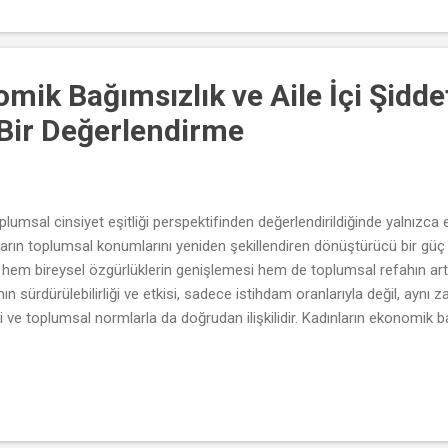
ik Bağımsızlık ve Aile İçi Şiddet 
Bir Değerlendirme
lumsal cinsiyet eşitliği perspektifinden değerlendirildiğinde yalnızca e
rın toplumsal konumlarını yeniden şekillendiren dönüştürücü bir güç ol
, hem bireysel özgürlüklerin genişlemesi hem de toplumsal refahın artm
ın sürdürülebilirliği ve etkisi, sadece istihdam oranlarıyla değil, aynı z
i ve toplumsal normlarla da doğrudan ilişkilidir. Kadınların ekonomik bağı
olarak görülmektedir. Finansal olarak bağımsız olan kadınlar, şiddet iç
e ayrılma konusunda daha güçlü bir hareket alanına sahip olmaktadı
değeri, yalnızca ekonomik büyüme açısından değil, aynı zamanda kad
..