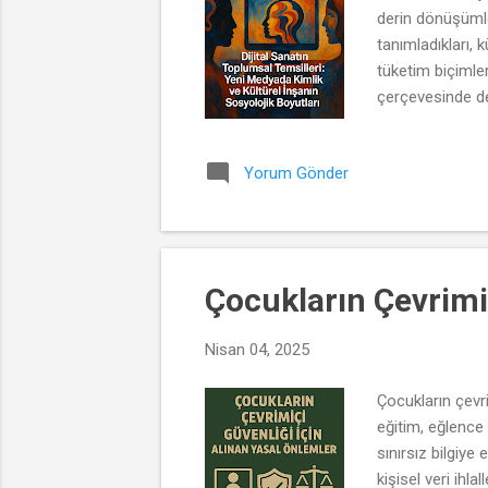
derin dönüşümler 
tanımladıkları, 
tüketim biçimle
çerçevesinde değ
olduğunu ortaya
ortamlar çoklu,
Yorum Gönder
kolektif kimlikle
Çocukların Çevrimi
Nisan 04, 2025
Çocukların çevr
eğitim, eğlence 
sınırsız bilgiye
kişisel veri ihla