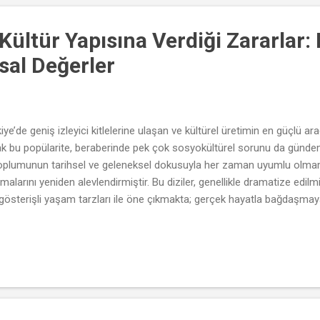
k Kültür Yapısına Verdiği Zararlar
sal Değerler
ürkiye’de geniş izleyici kitlelerine ulaşan ve kültürel üretimin en güçlü a
cak bu popülarite, beraberinde pek çok sosyokültürel sorunu da gündeme
k toplumunun tarihsel ve geleneksel dokusuyla her zaman uyumlu olmamış
larını yeniden alevlendirmiştir. Bu diziler, genellikle dramatize edilmiş a
e gösterişli yaşam tarzları ile öne çıkmakta; gerçek hayatla bağdaşmayan
endirmektedir. Bu durum, özellikle genç kuşakların kültürel kimliğini s
ile yapısı, Türk toplumunun en temel kültürel kurumlarından biridir. Anca
e çözülmüş ilişkiler ön planda yer almaktadır. Bu tür içerikler, izleyiciye