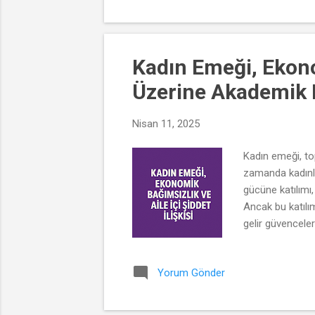
Kadın Emeği, Ekonom
Üzerine Akademik 
Nisan 11, 2025
Kadın emeği, top
zamanda kadınla
gücüne katılımı
Ancak bu katılım
gelir güvenceler
koruyucu faktör 
düşük olmakta v
Yorum Gönder
görünürlüğü ve 
açısından da ya.