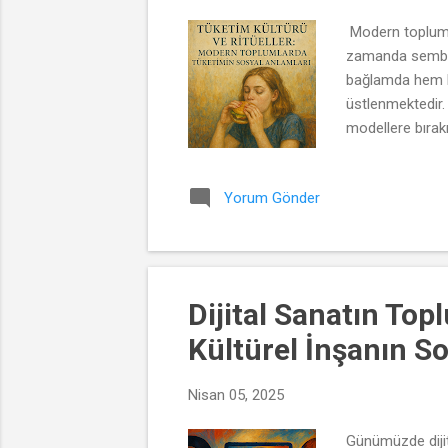
Modern toplumlar
zamanda sembolle
bağlamda hem bir
üstlenmektedir.
modellere bırakm
insanlar yalnızca
belirlemekte ve 
Yorum Gönder
anlamların oluşm
Dijital Sanatın Top
Kültürel İnşanın So
Nisan 05, 2025
Günümüzde dijit