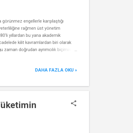
a görünmez engellerle karşılaştığı
yeterliliğine rağmen üst yönetim
80'li yıllardan bu yana akademik
cadelede kilit kavramlardan biri olarak
oğu zaman doğrudan ayrımcılık biçiminde
ni gösterir. Örneğin, yönetici
sterilme ihtimalini azaltmakta ve bu
DAHA FAZLA OKU »
nızca bireylerin kariyer gelişimini
Tüketimin