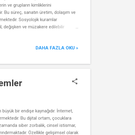
rin ve grupların kimliklerini
ştir. Bu süreç, sanatın üretim, dolaşım ve
emektedir. Sosyolojik kuramlar
ğil, değişken ve müzakere edilebilir
leri çözülmeye başlarken, dijital
ğlamda dijital sanat, hem bireysel hem de
DAHA FAZLA OKU »
endilerini temsil ettikleri bir ...
lemler
büyük bir endişe kaynağıdır. İnternet,
ermektedir. Bu dijital ortam, çocuklara
 zamanda siber zorbalık, cinsel istismar,
barındırmaktadır. Özellikle gelişimsel olarak