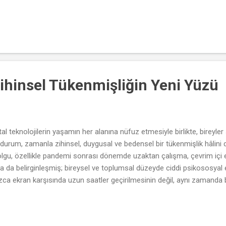
miş metruk yapılarda çözmeye çalışır. Bu durum, kadınların evsizlik dene
zaltır. Kadınların evsizliğe sürüklenmesinde aile içi şiddet, boşanma s
sosyal hizmetlerin cinsiyet duyarsızlığı temel faktörler arasındadır. Ka
Zihinsel Tükenmişliğin Yeni Yüzü
l teknolojilerin yaşamın her alanına nüfuz etmesiyle birlikte, bireyle
durum, zamanla zihinsel, duygusal ve bedensel bir tükenmişlik hâlini d
lgu, özellikle pandemi sonrası dönemde uzaktan çalışma, çevrim içi eği
a da belirginleşmiş; bireysel ve toplumsal düzeyde ciddi psikososyal et
ızca ekran karşısında uzun saatler geçirilmesinin değil, aynı zamanda
imlerin sürekliliği ve dijital dikkat dağınıklığının bir sonucudur. Bu bağ
ş edememekte; kronik yorgunluk, huzursuzluk, konsantrasyon kaybı ve h
lmaktadır. Bu sorunun psikolojik boyutunun ötesinde, iş gücü verimlili