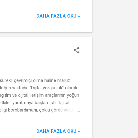
yimini erkeklerden farklılaştırır ve
onrası sosyal destek eksikliği, istihdam
DAHA FAZLA OKU »
dınlar için ev, toplumsal anlamda sadec...
r sürekli çevrimiçi olma hâline maruz
oğurmaktadır. “Dijital yorgunluk” olarak
tim ve dijital iletişim araçlarının yoğun
kiler yaratmaya başlamıştır. Dijital
 bilgi bombardımanı, çoklu görev yükü,
lamda bireyler, artan zihinsel yük ve dikkat
atta dijital depresyon belirtileriyle
DAHA FAZLA OKU »
ği, öğrenme performansı ve topl...