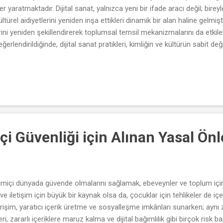
yaratmaktadır. Dijital sanat, yalnızca yeni bir ifade aracı değil; bireyle
kültürel aidiyetlerini yeniden inşa ettikleri dinamik bir alan haline gelmi
rini yeniden şekillendirerek toplumsal temsil mekanizmalarını da etkil
erlendirildiğinde, dijital sanat pratikleri, kimliğin ve kültürün sabit de
 koyar. Özellikle postmodern düşüncenin etkisiyle sabit kimlik kategori
 parçalı ve akışkan kimliklerin temsiline zemin hazırlamaktadır. Bu ba
rin ifadesine aracılık eder. Yeni medyada dijital sanat üretimi, bireylerin k
çi Güvenliği için Alınan Yasal Ön
imiçi dünyada güvende olmalarını sağlamak, ebeveynler ve toplum için 
ve iletişim için büyük bir kaynak olsa da, çocuklar için tehlikeler de iç
 erişim, yaratıcı içerik üretme ve sosyalleşme imkânları sunarken; aynı
lleri, zararlı içeriklere maruz kalma ve dijital bağımlılık gibi birçok risk 