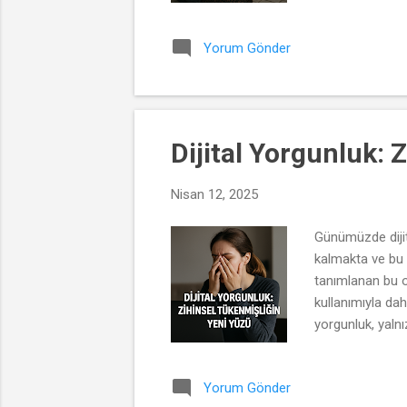
ya da işgal edil
görünürlüğünü a
Yorum Gönder
yetersizliği ve 
Dijital Yorgunluk: 
Nisan 12, 2025
Günümüzde dijita
kalmakta ve bu 
tanımlanan bu o
kullanımıyla dah
yorgunluk, yaln
çevrimiçi etkileş
tükenmesiyle ba
Yorum Gönder
karşı karşıya ka