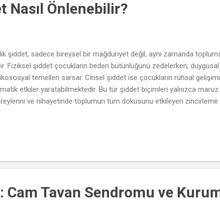
 Nasıl Önlenebilir?
ik şiddet, sadece bireysel bir mağduriyet değil, aynı zamanda toplumsa
dir. Fiziksel şiddet çocukların beden bütünlüğünü zedelerken; duygusal
ikososyal temelleri sarsar. Cinsel şiddet ise çocukların ruhsal gelişim
atik etkiler yaratabilmektedir. Bu tür şiddet biçimleri yalnızca maruz k
 bireylerini ve nihayetinde toplumun tüm dokusunu etkileyen zincirlem
ış bir çevrede büyüme hakkı, hem bireysel hakların hem de sosyal bar
k şiddet vakaları, nesiller arası travmaların aktarılmasına da zemin ha
de benzer davranış kalıplarını yeniden üretme eğilimi gösterebilir; bu da 
 Cam Tavan Sendromu ve Kurumsa