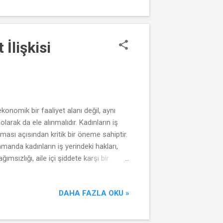
İlişkisi
konomik bir faaliyet alanı değil, aynı
arak da ele alınmalıdır. Kadınların iş
ası açısından kritik bir öneme sahiptir.
amanda kadınların iş yerindeki hakları,
msızlığı, aile içi şiddete karşı bir
eren ilişkilerde kalma olasılığı daha
r. Bu bağlamda, kadın emeğinin
DAHA FAZLA OKU »
ınların yaşam hakkının korunması