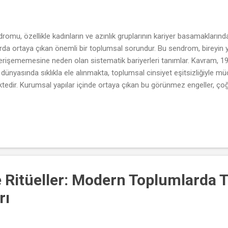
omu, özellikle kadınların ve azınlık gruplarının kariyer basamaklarınd
rda ortaya çıkan önemli bir toplumsal sorundur. Bu sendrom, bireyin 
erişememesine neden olan sistematik bariyerleri tanımlar. Kavram, 19
ş dünyasında sıklıkla ele alınmakta, toplumsal cinsiyet eşitsizliğiyle mü
ktedir. Kurumsal yapılar içinde ortaya çıkan bu görünmez engeller, ç
kültürel normlar, geleneksel roller ve kurumsal önyargılar yoluyla kendi
 erkeklerin çoğunlukta olması, kadınların bu tür pozisyonlara aday gö
dini yeniden üreten bir sistem yaratmaktadır. Cam tavan sendromu, yal
lmaz, aynı zamand...
 Ritüeller: Modern Toplumlarda 
rı