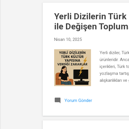
Yerli Dizilerin Tür
ile Değişen Toplum
Nisan 10, 2025
Yerli diziler, T
ürünleridir. An
içerikleri, Tür
yozlaşma tartışma
alışkanlıkları v
dünyasını şekill
yaratmaktadır. A
Yorum Gönder
içi çatışmalar v