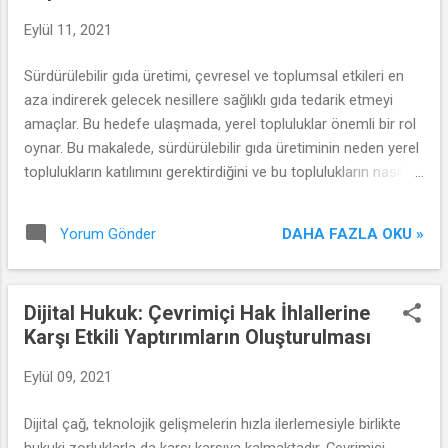
Eylül 11, 2021
Sürdürülebilir gıda üretimi, çevresel ve toplumsal etkileri en
aza indirerek gelecek nesillere sağlıklı gıda tedarik etmeyi
amaçlar. Bu hedefe ulaşmada, yerel topluluklar önemli bir rol
oynar. Bu makalede, sürdürülebilir gıda üretiminin neden yerel
toplulukların katılımını gerektirdiğini ve bu toplulukların nasıl
etkili bir şekilde katkı sağlayabileceğini inceleyeceğiz.
DAHA FAZLA OKU »
Yorum Gönder
Dijital Hukuk: Çevrimiçi Hak İhlallerine
Karşı Etkili Yaptırımların Oluşturulması
Eylül 09, 2021
Dijital çağ, teknolojik gelişmelerin hızla ilerlemesiyle birlikte
hukuki zorluklarla da karşı karşıya kalmaktadır. Çevrimiçi