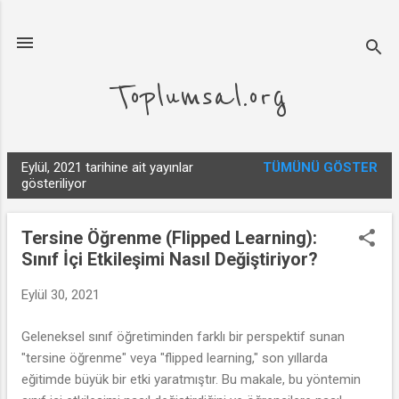
Ana içeriğe atla
Toplumsal.org
Eylül, 2021 tarihine ait yayınlar
TÜMÜNÜ GÖSTER
K
gösteriliyor
a
y
Tersine Öğrenme (Flipped Learning):
ı
Sınıf İçi Etkileşimi Nasıl Değiştiriyor?
t
l
Eylül 30, 2021
a
Geleneksel sınıf öğretiminden farklı bir perspektif sunan
r
"tersine öğrenme" veya "flipped learning," son yıllarda
eğitimde büyük bir etki yaratmıştır. Bu makale, bu yöntemin