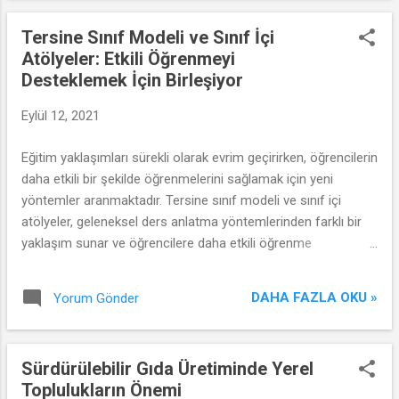
Tersine Sınıf Modeli ve Sınıf İçi
Atölyeler: Etkili Öğrenmeyi
Desteklemek İçin Birleşiyor
Eylül 12, 2021
Eğitim yaklaşımları sürekli olarak evrim geçirirken, öğrencilerin
daha etkili bir şekilde öğrenmelerini sağlamak için yeni
yöntemler aranmaktadır. Tersine sınıf modeli ve sınıf içi
atölyeler, geleneksel ders anlatma yöntemlerinden farklı bir
yaklaşım sunar ve öğrencilere daha etkili öğrenme
deneyimleri sunar. Bu makalede, tersine sınıf modeli ve sınıf
içi atölyelerin nasıl işlediğini ve öğrencilerin bu yaklaşımlarla
DAHA FAZLA OKU »
Yorum Gönder
nasıl daha etkili öğrenebileceğini inceleyeceğiz.
Sürdürülebilir Gıda Üretiminde Yerel
Toplulukların Önemi