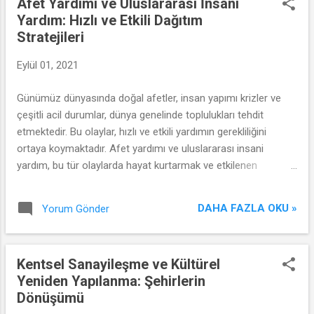
Afet Yardımı ve Uluslararası İnsani
Yardım: Hızlı ve Etkili Dağıtım
Stratejileri
Eylül 01, 2021
Günümüz dünyasında doğal afetler, insan yapımı krizler ve
çeşitli acil durumlar, dünya genelinde toplulukları tehdit
etmektedir. Bu olaylar, hızlı ve etkili yardımın gerekliliğini
ortaya koymaktadır. Afet yardımı ve uluslararası insani
yardım, bu tür olaylarda hayat kurtarmak ve etkilenen
topluluklara destek olmak için kritik öneme sahiptir. Ancak bu
yardımların afet bölgelerine zamanında ve etkili bir şekilde
DAHA FAZLA OKU »
Yorum Gönder
ulaştırılması, bir dizi zorlukla karşı karşıyadır.
Kentsel Sanayileşme ve Kültürel
Yeniden Yapılanma: Şehirlerin
Dönüşümü