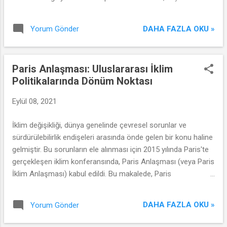
işletmelerin verilerini nasıl değerlendirdiğini ve karar alma
süreçlerini nasıl desteklediğini inceleyeceğiz.
DAHA FAZLA OKU »
Yorum Gönder
Paris Anlaşması: Uluslararası İklim
Politikalarında Dönüm Noktası
Eylül 08, 2021
İklim değişikliği, dünya genelinde çevresel sorunlar ve
sürdürülebilirlik endişeleri arasında önde gelen bir konu haline
gelmiştir. Bu sorunların ele alınması için 2015 yılında Paris'te
gerçekleşen iklim konferansında, Paris Anlaşması (veya Paris
İklim Anlaşması) kabul edildi. Bu makalede, Paris
Anlaşması'nın uluslararası iklim politikaları açısından nasıl bir
dönüm noktası olduğunu inceleyeceğiz.
DAHA FAZLA OKU »
Yorum Gönder