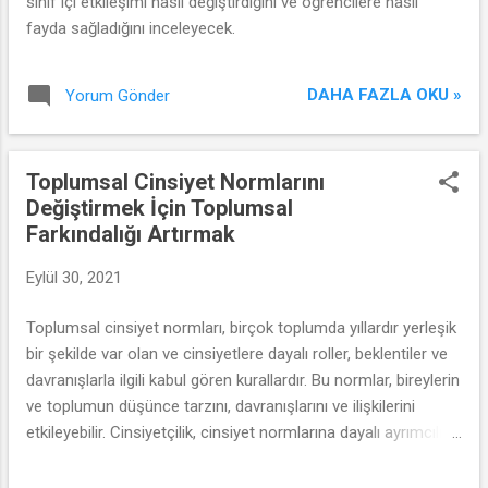
sınıf içi etkileşimi nasıl değiştirdiğini ve öğrencilere nasıl
fayda sağladığını inceleyecek.
DAHA FAZLA OKU »
Yorum Gönder
Toplumsal Cinsiyet Normlarını
Değiştirmek İçin Toplumsal
Farkındalığı Artırmak
Eylül 30, 2021
Toplumsal cinsiyet normları, birçok toplumda yıllardır yerleşik
bir şekilde var olan ve cinsiyetlere dayalı roller, beklentiler ve
davranışlarla ilgili kabul gören kurallardır. Bu normlar, bireylerin
ve toplumun düşünce tarzını, davranışlarını ve ilişkilerini
etkileyebilir. Cinsiyetçilik, cinsiyet normlarına dayalı ayrımcılığı
ve eşitsizliği besler. Ancak, bu normları değiştirmek ve
cinsiyet eşitliğini teşvik etmek için toplumsal farkındalık