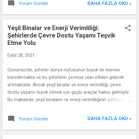
DAHA FAZLA OKU »
Yorum Gönder
yaratmak önemli bir adımdır. Bu makalede, toplumsal cinsiyet
normlarını değiştirmek amacıyla toplumsal farkındalığı
artırmak için neler yapabileceğimizi ele alacağız.
Yeşil Binalar ve Enerji Verimliliği:
Şehirlerde Çevre Dostu Yaşamı Teşvik
Etme Yolu
Eylül 28, 2021
Günümüzde, şehirler dünya nüfusunun büyük bir kısmını
barındırmakta ve bu şehirlerin çevreye olan etkileri giderek
artmaktadır. Ancak yeşil binalar ve enerji verimliliği, çevre
dostu yaşamı teşvik etmek için güçlü araçlar haline gelmiştir.
Bu makalede, yeşil binaların ve enerji verimliliğinin şehirlerde
çevre dostu yaşamı nasıl teşvik ettiğini inceleyeceğiz.
DAHA FAZLA OKU »
Yorum Gönder