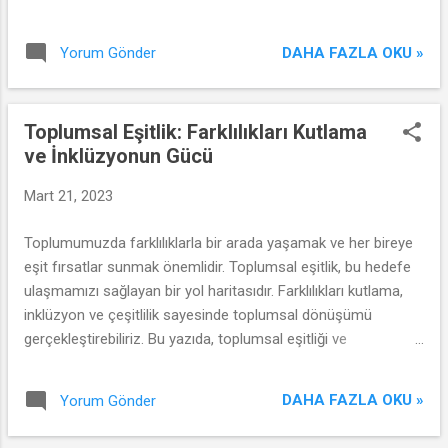
tanımlanması sürecinde yaşanan gelişmeleri inceleyeceğiz.
DAHA FAZLA OKU »
Yorum Gönder
Toplumsal Eşitlik: Farklılıkları Kutlama
ve İnklüzyonun Gücü
Mart 21, 2023
Toplumumuzda farklılıklarla bir arada yaşamak ve her bireye
eşit fırsatlar sunmak önemlidir. Toplumsal eşitlik, bu hedefe
ulaşmamızı sağlayan bir yol haritasıdır. Farklılıkları kutlama,
inklüzyon ve çeşitlilik sayesinde toplumsal dönüşümü
gerçekleştirebiliriz. Bu yazıda, toplumsal eşitliği ve
inklüzyonun gücünü keşfedecek ve kişisel gelişiminiz için
nasıl harekete geçebileceğinizi öğreneceksiniz.
DAHA FAZLA OKU »
Yorum Gönder