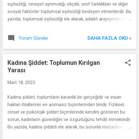
eşitsizliği, cinsiyet ayrımcılığı, ırkçılık, sınıf farklılıkları ve diğer
sosyal faktörler toplumsal eşitsizliği besleyen etmenlerdir. Bu
yazıda, toplumsal eşitsizliği ele alarak, adalet arayışında atılan
adımları ve daha fazlasının yapılması gerektiğini tartışacağız.
DAHA FAZLA OKU »
Yorum Gönder
Kadına Şiddet: Toplumun Kırılgan
Yarası
Mart 18, 2023
Kadına şiddet, toplumların karanlık bir gerçeğidir ve insan
hakları ihlallerinin en acımasız biçimlerinden biridir. Fiziksel,
cinsel ve psikolojik şiddet biçimlerinde kendini gösteren bu
sorun, kadınların güvenliğini ve özgürlüğünü tehdit etmektedir.
Bu yazıda, kadına şiddeti ele alarak, bu sorunla mücadelede
atılan adımları ve daha fazlasının yapılması gerektiğini