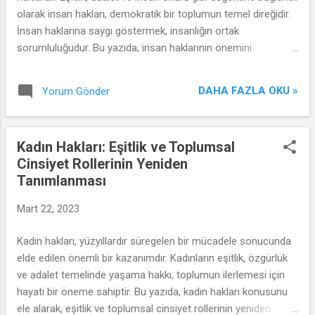
hakları evrensel olduğu için herhangi bir...
olarak insan hakları, demokratik bir toplumun temel direğidir.
İnsan haklarına saygı göstermek, insanlığın ortak
sorumluluğudur. Bu yazıda, insan haklarının önemini
anlatacak ve insan haklarına bağlılıkla ilgili kişisel gelişimimizi
nasıl destekleyebileceğimizi keşfedeceğiz.
DAHA FAZLA OKU »
Yorum Gönder
Kadın Hakları: Eşitlik ve Toplumsal
Cinsiyet Rollerinin Yeniden
Tanımlanması
Mart 22, 2023
Kadın hakları, yüzyıllardır süregelen bir mücadele sonucunda
elde edilen önemli bir kazanımdır. Kadınların eşitlik, özgürlük
ve adalet temelinde yaşama hakkı, toplumun ilerlemesi için
hayati bir öneme sahiptir. Bu yazıda, kadın hakları konusunu
ele alarak, eşitlik ve toplumsal cinsiyet rollerinin yeniden