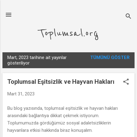
Ana içeriğe atla
Toplumsal.org
Mart, 2023 tarihine ait yayınlar
TÜMÜNÜ GÖSTER
K
gösteriliyor
a
y
Toplumsal Eşitsizlik ve Hayvan Hakları
ı
t
Mart 31, 2023
l
Bu blog yazısında, toplumsal eşitsizlik ve hayvan hakları
a
arasındaki bağlantıya dikkat çekmek istiyorum.
r
Toplumumuzda gördüğümüz sosyal adaletsizliklerin
hayvanlara etkisi hakkında biraz konuşalım.