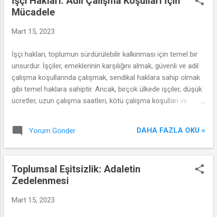
İşçi Hakları: Adil Çalışma Koşulları İçin
Mücadele
Mart 15, 2023
İşçi hakları, toplumun sürdürülebilir kalkınması için temel bir
unsurdur. İşçiler, emeklerinin karşılığını almak, güvenli ve adil
çalışma koşullarında çalışmak, sendikal haklara sahip olmak
gibi temel haklara sahiptir. Ancak, birçok ülkede işçiler, düşük
ücretler, uzun çalışma saatleri, kötü çalışma koşulları ve
sendika düşmanı politikalarla karşı karşıya kalmaktadır. Bu
yazıda, işçi haklarını ele alarak, adil çalışma koşulları için
DAHA FAZLA OKU »
Yorum Gönder
mücadelede yapılması gerekenleri tartışacağız.
Toplumsal Eşitsizlik: Adaletin
Zedelenmesi
Mart 15, 2023