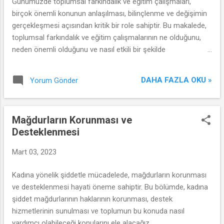
Günümüzde toplumsal farkındalık ve eğitim çalışmaları,
Danışmanlık hizmetleri ve destek ağları Bölüm 4: Faillerin
birçok önemli konunun anlaşılması, bilinçlenme ve değişimin
Cezalandırılması ve Adaletin Sağlanması Hukuki süreçler ve
gerçekleşmesi açısından kritik bir role sahiptir. Bu makalede,
adil yargılama Cezaları...
toplumsal farkındalık ve eğitim çalışmalarının ne olduğunu,
neden önemli olduğunu ve nasıl etkili bir şekilde
gerçekleştirilebileceğini ele alacağız.
DAHA FAZLA OKU »
Yorum Gönder
Mağdurların Korunması ve
Desteklenmesi
Mart 03, 2023
Kadına yönelik şiddetle mücadelede, mağdurların korunması
ve desteklenmesi hayati öneme sahiptir. Bu bölümde, kadına
şiddet mağdurlarının haklarının korunması, destek
hizmetlerinin sunulması ve toplumun bu konuda nasıl
yardımcı olabileceği konularını ele alacağız.