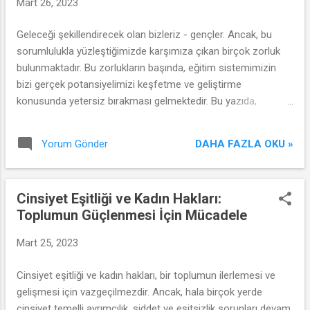
Mart 26, 2023
Geleceği şekillendirecek olan bizleriz - gençler. Ancak, bu
sorumlulukla yüzleştiğimizde karşımıza çıkan birçok zorluk
bulunmaktadır. Bu zorlukların başında, eğitim sistemimizin
bizi gerçek potansiyelimizi keşfetme ve geliştirme
konusunda yetersiz bırakması gelmektedir. Bu yazıda,
gençlerin geleceğin inşasında eğitimin nasıl bir rol oynadığına
odaklanacağız.
DAHA FAZLA OKU »
Yorum Gönder
Cinsiyet Eşitliği ve Kadın Hakları:
Toplumun Güçlenmesi İçin Mücadele
Mart 25, 2023
Cinsiyet eşitliği ve kadın hakları, bir toplumun ilerlemesi ve
gelişmesi için vazgeçilmezdir. Ancak, hala birçok yerde
cinsiyet temelli ayrımcılık, şiddet ve eşitsizlik sorunları devam