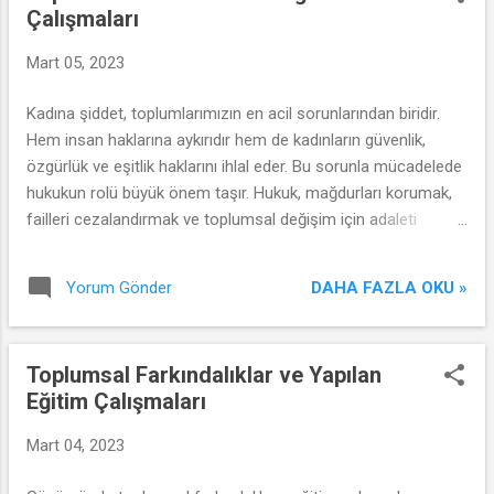
Çalışmaları
Mart 05, 2023
Kadına şiddet, toplumlarımızın en acil sorunlarından biridir.
Hem insan haklarına aykırıdır hem de kadınların güvenlik,
özgürlük ve eşitlik haklarını ihlal eder. Bu sorunla mücadelede
hukukun rolü büyük önem taşır. Hukuk, mağdurları korumak,
failleri cezalandırmak ve toplumsal değişim için adaleti
sağlamak amacıyla devreye girmelidir. Bu makalede, kadına
şiddetin hukuki boyutunu ve adaletin inşası için neler
DAHA FAZLA OKU »
Yorum Gönder
yapılabileceğini ele alacağız. Bölüm 1: Kadına Şiddetin Tanımı
ve Türleri Kadına şiddetin çeşitli tanımları ve kapsamı Fiziksel,
cinsel, psikolojik ve ekonomik şiddetin türleri ve örnekleri
Toplumsal Farkındalıklar ve Yapılan
Bölüm 2: Hukuki Çerçeve ve Mevzuat Uluslararası
Eğitim Çalışmaları
sözleşmeler ve kadına şiddetin önlenmesine yönelik
taahhütler Ulusal yasalar ve mevzuatın kadına şiddetle
Mart 04, 2023
mücadeledeki rolü Bölüm 3: Mağdurların Korunması ve
Desteklenmesi Koruyucu tedbirler ve sığınma evleri