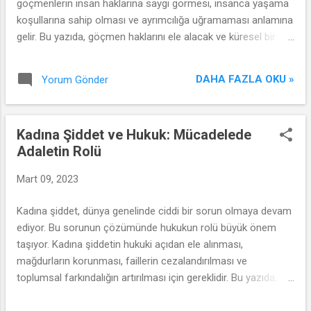
göçmenlerin insan haklarına saygı görmesi, insanca yaşama
koşullarına sahip olması ve ayrımcılığa uğramaması anlamına
gelir. Bu yazıda, göçmen haklarını ele alacak ve küresel bir
sorun olarak göçmenlik konusunda insani bir yaklaşımın
önemini vurgulayacağız.
DAHA FAZLA OKU »
Yorum Gönder
Kadına Şiddet ve Hukuk: Mücadelede
Adaletin Rolü
Mart 09, 2023
Kadına şiddet, dünya genelinde ciddi bir sorun olmaya devam
ediyor. Bu sorunun çözümünde hukukun rolü büyük önem
taşıyor. Kadına şiddetin hukuki açıdan ele alınması,
mağdurların korunması, faillerin cezalandırılması ve
toplumsal farkındalığın artırılması için gereklidir. Bu yazıda,
kadına şiddetin hukuki boyutunu inceleyecek ve adaletin