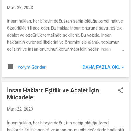
Mart 23, 2023
İnsan hakları, her bireyin doğuştan sahip olduğu temel hak ve
özgürlükleri ifade eder. Bu haklar, insan onuruna saygı, eşitlik,
adalet ve özgürlük temelinde şekillenir. Bu yazıda, insan
haklarının evrensel ilkelerini ve önemini ele alarak, toplumun
gelişimi ve insan onurunun korunması için neden insan
haklarına ihtiyaç duyulduğunu inceleyeceğiz. İnsan hakları,
herkesin eşit bir şekilde haklara sahip olduğu anlayışını temsil
DAHA FAZLA OKU »
Yorum Gönder
eder. Her bireyin yaşam hakkı, ifade özgürlüğü, inanç
özgürlüğü, adil yargılanma hakkı, işkenceye karşı korunma
gibi temel haklara sahip olması gerekmektedir. Bu haklar,
İnsan Hakları: Eşitlik ve Adalet İçin
insanın bireysel gelişimini desteklerken, toplumsal adaletin
Mücadele
sağlanmasına da yardımcı olur. İnsan haklarının evrensel
ilkeleri, Birleşmiş Milletler tarafından belirlenen evrensel
Mart 22, 2023
bildiriler ve sözleşmelerle koruma altına alınmıştır. Bu belgeler,
ülkelerin insan haklarına saygı göstermelerini ve bu hakları
İnsan hakları, her bireyin doğuştan sahip olduğu temel
korumalarını sağlamak amacıyla oluşturulmuştur. İnsan
haklardır. Eşitlik, adalet ve insan onuru gibi değerlerle bağlantılı