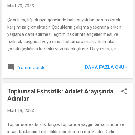
Mart 20, 2023
Çocuk işçiliği, dünya genelinde hala büyük bir sorun olarak
karşımıza çıkmaktadır. Çocukların çalışma yaşamına erken
yaşlarda dahil edilmesi, eğitim haklarının engellenmesi ve
fiziksel, duygusal veya cinsel istismara maruz kalmaları
çocuk işçiliğinin karanlık yüzünü oluşturur. Bu yazıda, çocuk
işçiliği konusunu ele alarak, bu sorunla mücadelede atılan
adımları ve daha fazlasının yapılması gerektiğini tartışacağız.
DAHA FAZLA OKU »
Yorum Gönder
Toplumsal Eşitsizlik: Adalet Arayışında
Adımlar
Mart 19, 2023
Toplumsal eşitsizlik, birçok toplumda yaygın bir sorundur ve
insan haklarının ihlal edildiği bir durumu ifade eder. Gelir