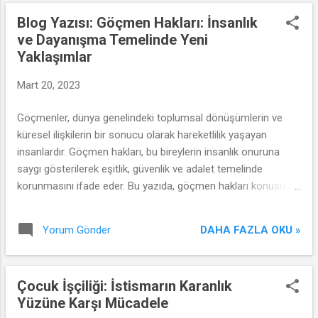
Blog Yazısı: Göçmen Hakları: İnsanlık
ve Dayanışma Temelinde Yeni
Yaklaşımlar
Mart 20, 2023
Göçmenler, dünya genelindeki toplumsal dönüşümlerin ve
küresel ilişkilerin bir sonucu olarak hareketlilik yaşayan
insanlardır. Göçmen hakları, bu bireylerin insanlık onuruna
saygı gösterilerek eşitlik, güvenlik ve adalet temelinde
korunmasını ifade eder. Bu yazıda, göçmen hakları konusunu
ele alarak, insanlık ve dayanışma temelinde yeni yaklaşımların
önemini inceleyeceğiz.
DAHA FAZLA OKU »
Yorum Gönder
Çocuk İşçiliği: İstismarın Karanlık
Yüzüne Karşı Mücadele