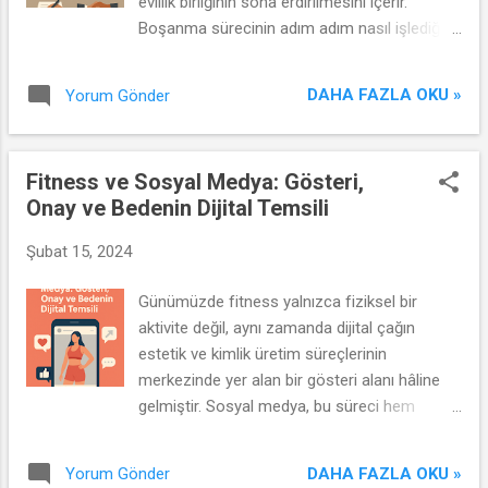
evlilik birliğinin sona erdirilmesini içerir.
Boşanma sürecinin adım adım nasıl işlediğini
anlamak, hem hukuki haklarınızı korumanıza
yardımcı olacak hem de duygusal olarak
DAHA FAZLA OKU »
Yorum Gönder
daha sağlıklı bir geçiş yapmanıza imkan
tanıyacaktır. Boşanma süreci, çiftlerden
birinin boşanma davası açmasıyla başlar. Bu
Fitness ve Sosyal Medya: Gösteri,
aşamada, boşanma nedenleri ve talepler
Onay ve Bedenin Dijital Temsili
belirtilir. Hukuki belgelerin doğru ve eksiksiz
doldurulması, ilerleyen aşamalarda
Şubat 15, 2024
yaşanabilecek sorunları minimize etmek
açısından önemlidir. Süreç, çoğu durumda
Günümüzde fitness yalnızca fiziksel bir
taraflar arasında müzakere ile başlar. Mal
aktivite değil, aynı zamanda dijital çağın
paylaşımı, velayet düzenlemeleri ve maddi
estetik ve kimlik üretim süreçlerinin
konular gibi konularda anlaşmaya varılması
merkezinde yer alan bir gösteri alanı hâline
hedeflenir. Uzlaşma sağlandığında,
gelmiştir. Sosyal medya, bu süreci hem
mahkemeye sunulacak anlaşma metni
hızlandırmakta hem de şekillendirmektedir.
hazırlanır. Anlaşmaya varılamadığı
Özellikle Instagram ve TikTok gibi görsel
durumlarda ise çekişmeli boşanma davası
DAHA FAZLA OKU »
Yorum Gönder
odaklı platformlar, bireylerin bedensel