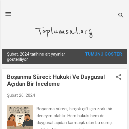
Ana içeriğe atla
Toplumsal.org
Şubat, 2024 tarihine ait yayınlar
TÜMÜNÜ GÖSTER
K
gösteriliyor
a
y
Boşanma Süreci: Hukuki Ve Duygusal
ı
Açıdan Bir İnceleme
t
l
Şubat 26, 2024
a
Boşanma süreci, birçok çift için zorlu bir
r
deneyim olabilir. Hem hukuki hem de
duygusal açıdan karmaşık olan bu süreç,