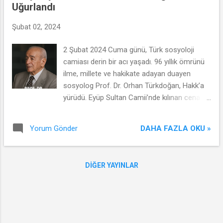
Uğurlandı
yaşam hakkını doğrudan tehdit ederken;
psikolojik şiddet, bireyin özsaygısını ve ruhsal
Şubat 02, 2024
bütünlüğünü derinden sarsar. Cinsel ve
ekonomik şiddet ise kadının bedenine ve
2 Şubat 2024 Cuma günü, Türk sosyoloji
ekonomik özgürlüğüne yönelik sistematik bir
camiası derin bir acı yaşadı. 96 yıllık ömrünü
tahakküm biçimidir. Bu tür şiddetin yaygınlığı,
ilme, millete ve hakikate adayan duayen
yalnızca bireysel davranışlarla değil, aynı
sosyolog Prof. Dr. Orhan Türkdoğan, Hakk’a
zamanda yapısal eşitsizliklerle de bağlantılıdır.
yürüdü. Eyüp Sultan Camii’nde kılınan cenaze
Dolayısıyla sorunun çözümü, hem bireysel
namazının ardından ebediyete uğurlanan
hem kurumsal düzeyde müdahaleleri
Türkdoğan, ardında yalnızca akademik
gerektirir. Kadına şiddet, bir kişinin cinsiyeti
DAHA FAZLA OKU »
Yorum Gönder
metinler değil, aynı zamanda fikrî bir miras ve
nedeniyle maruz kaldı...
sosyolojik bir hafıza bıraktı. Gökalp Ekolünün
Son Büyük Temsilcisi Prof. Türkdoğan,
DIĞER YAYINLAR
sosyolojik düşüncesini Ziya Gökalp, Mümtaz
Turhan, Ziyaeddin Fahri Fındıkoğlu ve Erol
Güngör çizgisinde temellendiren, bu çizgiyi
hem teorik hem uygulamalı çalışmalarla 21.
yüzyıla taşıyan bir düşünce adamıydı. Onun