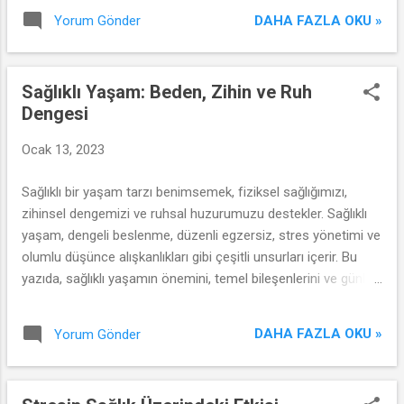
ve duygusal olarak açılmaktan kaçınabilirler. Duygusal yakınlık
DAHA FAZLA OKU »
Yorum Gönder
ve duygusal açıklık korkusunun ilişkilere olan etkisi şu
şekildedir:
Sağlıklı Yaşam: Beden, Zihin ve Ruh
Dengesi
Ocak 13, 2023
Sağlıklı bir yaşam tarzı benimsemek, fiziksel sağlığımızı,
zihinsel dengemizi ve ruhsal huzurumuzu destekler. Sağlıklı
yaşam, dengeli beslenme, düzenli egzersiz, stres yönetimi ve
olumlu düşünce alışkanlıkları gibi çeşitli unsurları içerir. Bu
yazıda, sağlıklı yaşamın önemini, temel bileşenlerini ve günlük
yaşamımızda uygulanabilir ipuçlarını ele alacağız.
DAHA FAZLA OKU »
Yorum Gönder