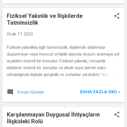
Fiziksel Yakınlık ve İlişkilerde
Tatminsizlik
Ocak 17, 2023
Fiziksel yakınlıkla ilgili tatminsizlik, ilişkilerde aldatmayı
düşünmeye veya mevcut ortaklık dışında doyum aramaya yol
açabilen önemli bir konudur. Fiziksel yakınlık, romantik
ilişkilerin önemli bir yönüdür ve eksik veya tatmin edici
olmadığında ilişkide gerginlik ve zorluklar yaratabilir. İşte
fiziksel yakınlıkla ilgili tatminsizliğin ilişki üzerindeki etkileri ve
olası bir aldatmaya yol açma potansiyeli:
DAHA FAZLA OKU »
Yorum Gönder
Karşılanmayan Duygusal İhtiyaçların
İlişkideki Rolü