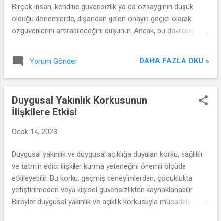
Birçok insan, kendine güvensizlik ya da özsaygının düşük
olduğu dönemlerde, dışarıdan gelen onayın geçici olarak
özgüvenlerini artırabileceğini düşünür. Ancak, bu davranış
biçimi ilişkiyi derinden etkileyebilir ve ihanete yol açabilir. Onay
arayışı ve özsaygı ihtiyacının ilişki üzerindeki etkilerini ve
DAHA FAZLA OKU »
Yorum Gönder
ihanet potansiyelini anlamak için öncelikle bu durumun nasıl
ortaya çıktığına bakmak gereklidir.
Duygusal Yakınlık Korkusunun
İlişkilere Etkisi
Ocak 14, 2023
Duygusal yakınlık ve duygusal açıklığa duyulan korku, sağlıklı
ve tatmin edici ilişkiler kurma yeteneğini önemli ölçüde
etkileyebilir. Bu korku, geçmiş deneyimlerden, çocuklukta
yetiştirilmeden veya kişisel güvensizlikten kaynaklanabilir.
Bireyler duygusal yakınlık ve açıklık korkusuyla mücadele
ederken, partnerleriyle derin bağlar kurmada zorluk çekebilir