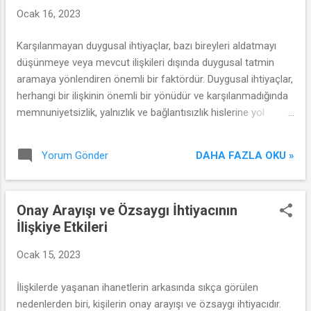
Ocak 16, 2023
Karşılanmayan duygusal ihtiyaçlar, bazı bireyleri aldatmayı
düşünmeye veya mevcut ilişkileri dışında duygusal tatmin
aramaya yönlendiren önemli bir faktördür. Duygusal ihtiyaçlar,
herhangi bir ilişkinin önemli bir yönüdür ve karşılanmadığında
memnuniyetsizlik, yalnızlık ve bağlantısızlık hislerine yol
açabilir. İşte karşılanmayan duygusal ihtiyaçların ilişki
üzerindeki etkileri ve olası bir aldatmaya yol açma potansiyeli:
DAHA FAZLA OKU »
Yorum Gönder
Onay Arayışı ve Özsaygı İhtiyacının
İlişkiye Etkileri
Ocak 15, 2023
İlişkilerde yaşanan ihanetlerin arkasında sıkça görülen
nedenlerden biri, kişilerin onay arayışı ve özsaygı ihtiyacıdır.