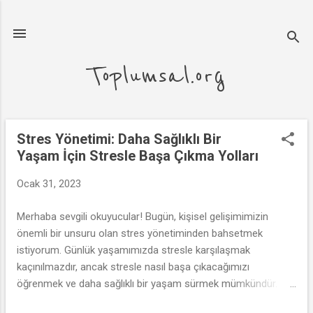
Ana içeriğe atla
Toplumsal.org
Stres Yönetimi: Daha Sağlıklı Bir
K
Yaşam İçin Stresle Başa Çıkma Yolları
a
y
Ocak 31, 2023
ı
t
Merhaba sevgili okuyucular! Bugün, kişisel gelişimimizin
l
önemli bir unsuru olan stres yönetiminden bahsetmek
a
istiyorum. Günlük yaşamımızda stresle karşılaşmak
r
kaçınılmazdır, ancak stresle nasıl başa çıkacağımızı
öğrenmek ve daha sağlıklı bir yaşam sürmek mümkündür.
İşte size stresle başa çıkma yolları!