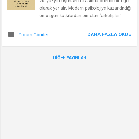
20. yüzyıl düşünsel mirasında önemli bir figür
olarak yer alır. Modern psikolojiye kazandırdığı
en özgün katkılardan biri olan “arketipler”
kavramı, bireysel bilincin ötesinde evrensel bir
ruhsal yapı önerir. Jung’un teorisi, insan
DAHA FAZLA OKU »
Yorum Gönder
psikolojisini yalnızca bireysel deneyimlerle
değil, kolektif ve tarihsel katmanlarla da
açıklamayı hedefler. Carl Gustav Jung Kimdir?
DIĞER YAYINLAR
1875 yılında İsviçre'nin Kesswil kasabasında
doğan Carl Gustav Jung, önce tıp eğitimi
almış, ardından Sigmund Freud’un etkisiyle
psikanalize yönelmiştir. Freud ile kurduğu
yakın ilişki, psikanalizin ilk yıllarında belirleyici
olmuş; ancak zamanla bilinçdışının yapısına
ve bireyin içsel arayışlarına dair görüş
ayrılıkları nedeniyle yolları ayrılmıştır. Jung,
özellikle bireysel bilinçdışının ötesinde
kolektif bir bilinçdışı olduğunu öne sürerek
analitik psikoloji ekolünü kurmuş ve kendi