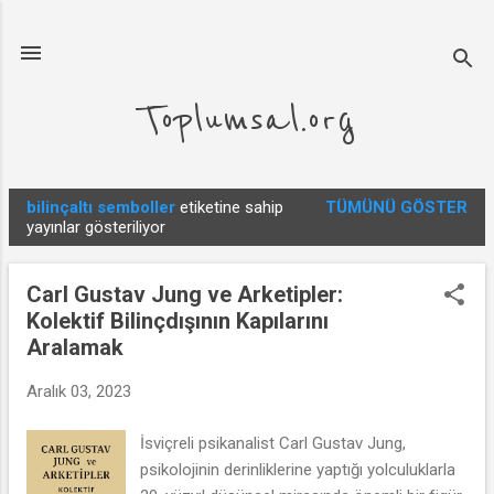
Ana içeriğe atla
Toplumsal.org
bilinçaltı semboller
etiketine sahip
TÜMÜNÜ GÖSTER
K
yayınlar gösteriliyor
a
y
Carl Gustav Jung ve Arketipler:
ı
Kolektif Bilinçdışının Kapılarını
t
Aralamak
l
a
Aralık 03, 2023
r
İsviçreli psikanalist Carl Gustav Jung,
psikolojinin derinliklerine yaptığı yolculuklarla