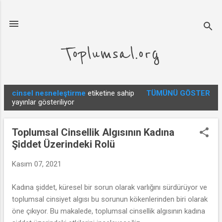
Ana içeriğe atla
Toplumsal.org
cinsel nesneleştirme
etiketine sahip
TÜMÜNÜ GÖSTER
K
yayınlar gösteriliyor
a
y
Toplumsal Cinsellik Algısının Kadına
ı
Şiddet Üzerindeki Rolü
t
l
Kasım 07, 2021
a
Kadına şiddet, küresel bir sorun olarak varlığını sürdürüyor ve
r
toplumsal cinsiyet algısı bu sorunun kökenlerinden biri olarak
öne çıkıyor. Bu makalede, toplumsal cinsellik algısının kadına