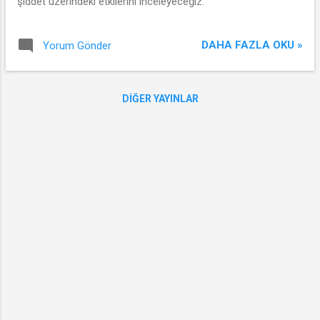
şiddet üzerindeki etkilerini inceleyeceğiz.
DAHA FAZLA OKU »
Yorum Gönder
DIĞER YAYINLAR