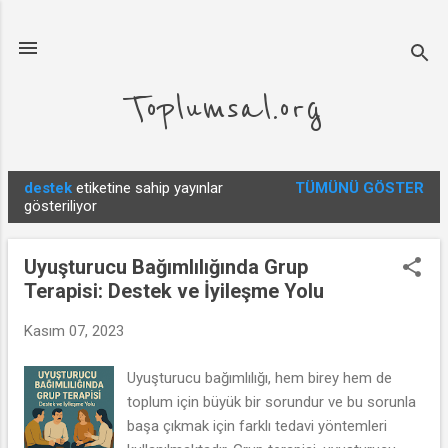
Ana içeriğe atla
Toplumsal.org
destek
etiketine sahip yayınlar
TÜMÜNÜ GÖSTER
K
gösteriliyor
a
y
Uyuşturucu Bağımlılığında Grup
ı
Terapisi: Destek ve İyileşme Yolu
t
l
Kasım 07, 2023
a
Uyuşturucu bağımlılığı, hem birey hem de
r
toplum için büyük bir sorundur ve bu sorunla
başa çıkmak için farklı tedavi yöntemleri