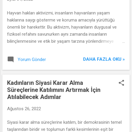
Hayvan hakları aktivizmi, insanların hayvanların yaşam
haklarına saygı gösterme ve koruma amacıyla yürüttüğü
önemli bir harekettir. Bu aktivizm, hayvanların duygusal ve
fiziksel refahını savunurken aynı zamanda insanların
bilinçlenmesine ve etik bir yaşam tarzına yönlendirmeye
çalışır. Bu makalede, hayvan hakları aktivizminin önemi, temel
prensipleri ve insanlar ile hayvanlar arasındaki bağın derinliği
DAHA FAZLA OKU »
Yorum Gönder
ele alınacaktır.
Kadınların Siyasi Karar Alma
Süreçlerine Katılımını Artırmak İçin
Atılabilecek Adımlar
Ağustos 26, 2022
Siyasi karar alma süreçlerine katılım, bir demokrasinin temel
taşlarından biridir ve toplumun farklı kesimlerinin eşit bir