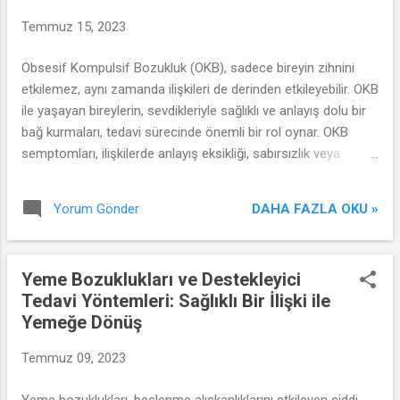
Temmuz 15, 2023
Obsesif Kompulsif Bozukluk (OKB), sadece bireyin zihnini
etkilemez, aynı zamanda ilişkileri de derinden etkileyebilir. OKB
ile yaşayan bireylerin, sevdikleriyle sağlıklı ve anlayış dolu bir
bağ kurmaları, tedavi sürecinde önemli bir rol oynar. OKB
semptomları, ilişkilerde anlayış eksikliği, sabırsızlık veya
duygusal uzaklaşma gibi zorluklara yol açabilir. Ancak, OKB ile
yaşamak, sevdiklerinizle güçlü bir bağ kurmanın önünde bir
DAHA FAZLA OKU »
Yorum Gönder
engel değildir. İlişkilerde sağlıklı bir ortam yaratmak ve
destekleyici bir rol üstlenmek için bazı adımlar atmak, OKB ile
mücadele edenlerin daha mutlu ve tatmin edici ilişkilere sahip
Yeme Bozuklukları ve Destekleyici
olmalarına yardımcı olabilir. OKB ile yaşayan biri olarak,
Tedavi Yöntemleri: Sağlıklı Bir İlişki ile
sevdiklerinize açık ve dürüst olmak önemlidir. Onlarla OKB'nin
Yemeğe Dönüş
semptomlarını ve tedavi sürecini paylaşmak, anlayış ve
destek bulmanıza yardımcı olabilir. Açık iletişim, her iki tarafın
Temmuz 09, 2023
da birbirini daha iyi anlamasına ve duygusal bağın
güçlenmesine katkıda bulunabilir. OKB ile yaşayan bireylerin
Yeme bozuklukları, beslenme alışkanlıklarını etkileyen ciddi