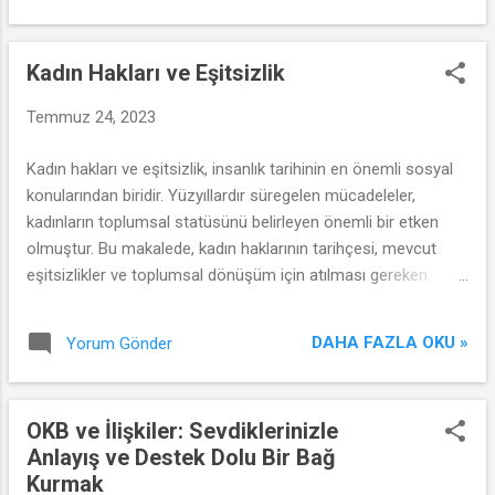
isteyen bireylere yardımcı ol...
Bozukluğu'nun tanımı, belirtileri ve tedavisi ele alınacaktır.
Kadın Hakları ve Eşitsizlik
Temmuz 24, 2023
Kadın hakları ve eşitsizlik, insanlık tarihinin en önemli sosyal
konularından biridir. Yüzyıllardır süregelen mücadeleler,
kadınların toplumsal statüsünü belirleyen önemli bir etken
olmuştur. Bu makalede, kadın haklarının tarihçesi, mevcut
eşitsizlikler ve toplumsal dönüşüm için atılması gereken
adımlar ele alınacaktır.
DAHA FAZLA OKU »
Yorum Gönder
OKB ve İlişkiler: Sevdiklerinizle
Anlayış ve Destek Dolu Bir Bağ
Kurmak