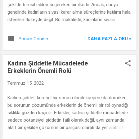
şekilde temsil edilmesi gereken bir ilkedir. Ancak, dünya
genelinde kadınların siyasi karar alma süreçlerine katılımı hala
istenilen düzeyde değil. Bu makalede, kadınların siyasi
katılımını artırmak için uygulanabilecek önemli adımları ele
alacağız.
DAHA FAZLA OKU »
Yorum Gönder
Kadına Şiddetle Mücadelede
Erkeklerin Önemli Rolü
Temmuz 15, 2022
Kadına şiddet, küresel bir sorun olarak karşımızda dururken,
bu sorunun çözümünde erkeklerin de önemli bir rol oynadığı
sıklıkla gözden kaçırılır. Erkekler, kadına şiddetle mücadelede
sadece potansiyel şiddetin faili olarak değil, aynı zamanda
aktif bir şekilde çözümün bir parçası olarak da yer alabilirler.
Bu makalede, kadına şiddetle mücadelede erkeklerin rolünü