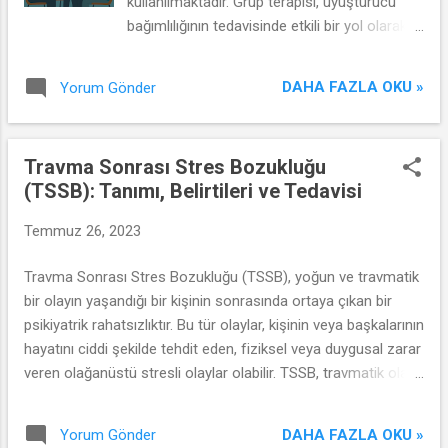
kullanılmaktadır. Grup terapisi, uyuşturucu
bağımlılığının tedavisinde etkili bir yol olarak
kabul edilmektedir. Bu makalede, uyuşturucu
bağımlılığına karşı grup terapisinin ne
DAHA FAZLA OKU »
Yorum Gönder
olduğunu, nasıl çalıştığını ve neden etkili bir
seçenek olduğunu inceleyeceğiz. Grup
Terapisi Nedir? Grup terapisi, bir terapist veya
Travma Sonrası Stres Bozukluğu
danışman rehberliğinde bir araya gelen küçük
(TSSB): Tanımı, Belirtileri ve Tedavisi
bir grup insanın katıldığı bir terapi türüdür.
Grup terapisi oturumları genellikle haftada bir
Temmuz 26, 2023
veya daha sık düzenlenir ve katılımcılar
arasında güvenli bir ortam oluşturulur. Bu
Travma Sonrası Stres Bozukluğu (TSSB), yoğun ve travmatik
terapi türü, bireylerin duygusal deneyimlerini
bir olayın yaşandığı bir kişinin sonrasında ortaya çıkan bir
paylaşmalarına, destek vermelerine ve
psikiyatrik rahatsızlıktır. Bu tür olaylar, kişinin veya başkalarının
birbirlerinden öğrenmelerine olanak tanır.
hayatını ciddi şekilde tehdit eden, fiziksel veya duygusal zarar
Uyuşturucu Bağımlılığında Grup Terapisi
veren olağanüstü stresli olaylar olabilir. TSSB, travmatik olaya
Uyuşturucu bağımlılığı, fiziksel, duygusal ve
maruz kalan herkeste ortaya çıkmaz, ancak maruz kalınan
sosyal sorunlara yol açabilir. Grup terapisi, bu
olayın şiddeti ve kişisel direnç düzeyi gibi faktörler, TSSB
sorunlarla başa çıkmak ve bağımlılığı yenmek
DAHA FAZLA OKU »
Yorum Gönder
riskini artırabilir. Bu makalede, Travma Sonrası Stres