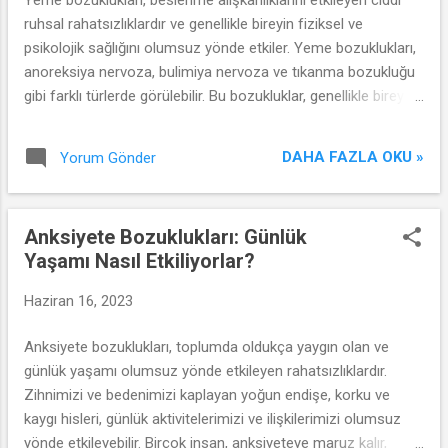
aileleri ve arkadaşlar...
ruhsal rahatsızlıklardır ve genellikle bireyin fiziksel ve
psikolojik sağlığını olumsuz yönde etkiler. Yeme bozuklukları,
anoreksiya nervoza, bulimiya nervoza ve tıkanma bozukluğu
gibi farklı türlerde görülebilir. Bu bozukluklar, genellikle bireyin
yeme davranışları ve vücut algısı üzerinde kontrol kaybına
neden olur. Ancak destekleyici tedavi yöntemleriyle, yeme
DAHA FAZLA OKU »
Yorum Gönder
bozukluklarıyla mücadele edip sağlıklı bir ilişkiyle yemeğe
dönmek mümkündür.
Anksiyete Bozuklukları: Günlük
Yaşamı Nasıl Etkiliyorlar?
Haziran 16, 2023
Anksiyete bozuklukları, toplumda oldukça yaygın olan ve
günlük yaşamı olumsuz yönde etkileyen rahatsızlıklardır.
Zihnimizi ve bedenimizi kaplayan yoğun endişe, korku ve
kaygı hisleri, günlük aktivitelerimizi ve ilişkilerimizi olumsuz
yönde etkileyebilir. Birçok insan, anksiyeteye maruz kalır,