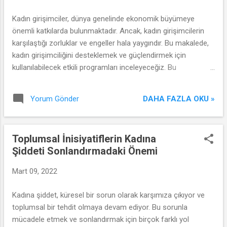
Kadın girişimciler, dünya genelinde ekonomik büyümeye
önemli katkılarda bulunmaktadır. Ancak, kadın girişimcilerin
karşılaştığı zorluklar ve engeller hala yaygındır. Bu makalede,
kadın girişimciliğini desteklemek ve güçlendirmek için
kullanılabilecek etkili programları inceleyeceğiz. Bu
programlar, kadınların iş dünyasında daha fazla yer almalarını
teşvik eder ve ekonomik kalkınmaya katkı sağlar.
DAHA FAZLA OKU »
Yorum Gönder
Toplumsal İnisiyatiflerin Kadına
Şiddeti Sonlandırmadaki Önemi
Mart 09, 2022
Kadına şiddet, küresel bir sorun olarak karşımıza çıkıyor ve
toplumsal bir tehdit olmaya devam ediyor. Bu sorunla
mücadele etmek ve sonlandırmak için birçok farklı yol