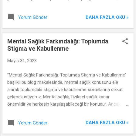
ancak bazıları için bu duygular kontrol edilemez bir hal alabilir.
Bu makalede, anksiyete bozukluklarının farklı türlerini ve
DAHA FAZLA OKU »
Yorum Gönder
etkilerini ele alarak, bu rahatsızlıklarla mücadele edenlere ve
onları anlayanlara destek olmayı hedefliyoruz.
Mental Sağlık Farkındalığı: Toplumda
Stigma ve Kabullenme
Mayıs 31, 2023
"Mental Sağlık Farkındalığı: Toplumda Stigma ve Kabullenme"
başlıklı bu blog makalesinde, mental sağlık konusunu ele
alarak toplumdaki stigma ve kabullenme sorunlarına dikkat
çekmek istiyoruz. Mental sağlık, fiziksel sağlık kadar
önemlidir ve herkesin karşılaşabileceği bir konudur. Ancak,
hala birçok insan mental sağlık sorunlarıyla ilgili yanlış
inançlara ve ön yargılara sahiptir. Bu makalede, mental sağlık
DAHA FAZLA OKU »
Yorum Gönder
farkındalığının neden önemli olduğunu, stigma ve kabullenme
konularını ve toplumda daha sağlıklı bir bakış açısı oluşturmak