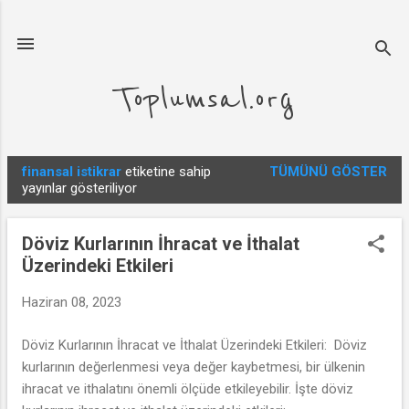
Ana içeriğe atla
Toplumsal.org
finansal istikrar
etiketine sahip
TÜMÜNÜ GÖSTER
K
yayınlar gösteriliyor
a
y
Döviz Kurlarının İhracat ve İthalat
ı
Üzerindeki Etkileri
t
l
Haziran 08, 2023
a
Döviz Kurlarının İhracat ve İthalat Üzerindeki Etkileri: Döviz
r
kurlarının değerlenmesi veya değer kaybetmesi, bir ülkenin
ihracat ve ithalatını önemli ölçüde etkileyebilir. İşte döviz