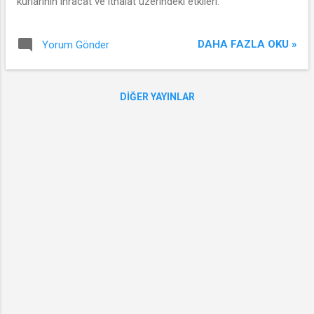
kurlarının ihracat ve ithalat üzerindeki etkileri:
DAHA FAZLA OKU »
Yorum Gönder
DIĞER YAYINLAR