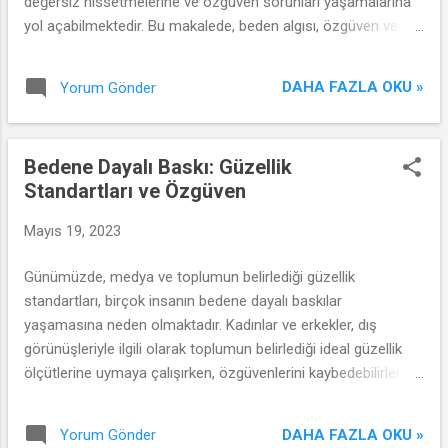
değersiz hissetmelerine ve özgüven sorunları yaşamalarına
yol açabilmektedir. Bu makalede, beden algısı, özgüven ve
medyanın rolü üzerine derinlemesine bir değerlendirme
yapacağız.
DAHA FAZLA OKU »
Yorum Gönder
Bedene Dayalı Baskı: Güzellik
Standartları ve Özgüven
Mayıs 19, 2023
Günümüzde, medya ve toplumun belirlediği güzellik
standartları, birçok insanın bedene dayalı baskılar
yaşamasına neden olmaktadır. Kadınlar ve erkekler, dış
görünüşleriyle ilgili olarak toplumun belirlediği ideal güzellik
ölçütlerine uymaya çalışırken, özgüvenlerini kaybedebilirler. Bu
makalede, bedene dayalı baskının güzellik standartları ve
özgüven üzerindeki etkisini ele alacak ve bireylerin kendi
DAHA FAZLA OKU »
Yorum Gönder
benliklerini kabul etme ve özgüvenlerini geliştirme sürecindeki