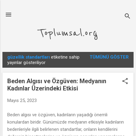
Ana içeriğe atla
Toplumsal.org
güzellik standartları
etiketine sahip
TÜMÜNÜ GÖSTER
K
yayınlar gösteriliyor
a
y
Beden Algısı ve Özgüven: Medyanın
ı
Kadınlar Üzerindeki Etkisi
t
l
Mayıs 25, 2023
a
Beden algısı ve özgüven, kadınların yaşadığı önemli
r
konulardan biridir. Günümüzde medyanın etkisiyle kadınların
bedenleriyle ilgili belirlenen standartlar, onların kendilerini