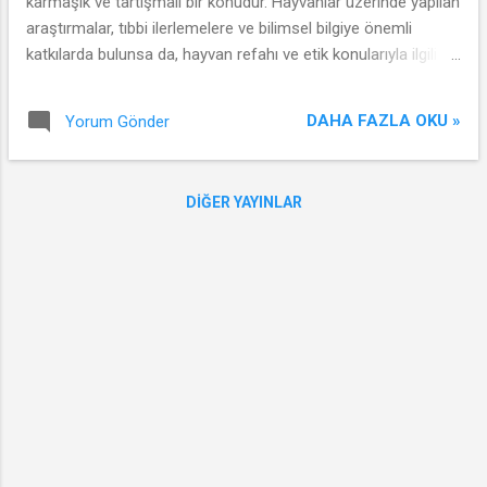
karmaşık ve tartışmalı bir konudur. Hayvanlar üzerinde yapılan
araştırmalar, tıbbi ilerlemelere ve bilimsel bilgiye önemli
katkılarda bulunsa da, hayvan refahı ve etik konularıyla ilgili
endişeler devam etmektedir. Bu makale, araştırma ve bilimde
hayvan haklarının önemini, etik konuları ve daha insancıl
DAHA FAZLA OKU »
Yorum Gönder
uygulamaları teşvik etme çabalarını ele almaktadır.
DIĞER YAYINLAR