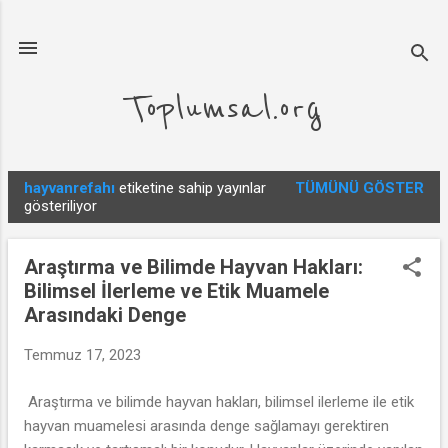
Ana içeriğe atla
Toplumsal.org
hayvanrefahı
etiketine sahip yayınlar
TÜMÜNÜ GÖSTER
K
gösteriliyor
a
y
Araştırma ve Bilimde Hayvan Hakları:
ı
Bilimsel İlerleme ve Etik Muamele
t
Arasındaki Denge
l
a
Temmuz 17, 2023
r
Araştırma ve bilimde hayvan hakları, bilimsel ilerleme ile etik
hayvan muamelesi arasında denge sağlamayı gerektiren