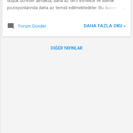
düşük ücretler almakta, daha az terfi etmekte ve liderlik
pozisyonlarında daha az temsil edilmektedirler. Bu durum,
toplumsal cinsiyet eşitsizliğinin iş dünyasındaki
yansımalarından sadece biridir ve kadınların kariyerlerindeki
DAHA FAZLA OKU »
Yorum Gönder
potansiyellerini tam olarak kullanmalarını engellemektedir.
DIĞER YAYINLAR