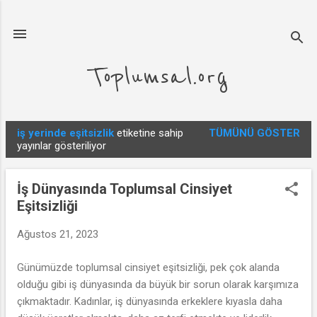
Ana içeriğe atla
Toplumsal.org
iş yerinde eşitsizlik
etiketine sahip
TÜMÜNÜ GÖSTER
K
yayınlar gösteriliyor
a
y
İş Dünyasında Toplumsal Cinsiyet
ı
Eşitsizliği
t
l
Ağustos 21, 2023
a
Günümüzde toplumsal cinsiyet eşitsizliği, pek çok alanda
r
olduğu gibi iş dünyasında da büyük bir sorun olarak karşımıza
çıkmaktadır. Kadınlar, iş dünyasında erkeklere kıyasla daha