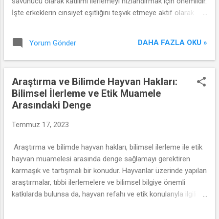
savunucu olarak katılımı ilerlemeyi hızlandırmak için önemlidir.
İşte erkeklerin cinsiyet eşitliğini teşvik etmeye aktif olarak
katkı sağlayabileceği temel yollar:
DAHA FAZLA OKU »
Yorum Gönder
Araştırma ve Bilimde Hayvan Hakları:
Bilimsel İlerleme ve Etik Muamele
Arasındaki Denge
Temmuz 17, 2023
Araştırma ve bilimde hayvan hakları, bilimsel ilerleme ile etik
hayvan muamelesi arasında denge sağlamayı gerektiren
karmaşık ve tartışmalı bir konudur. Hayvanlar üzerinde yapılan
araştırmalar, tıbbi ilerlemelere ve bilimsel bilgiye önemli
katkılarda bulunsa da, hayvan refahı ve etik konularıyla ilgili
endişeler devam etmektedir. Bu makale, araştırma ve bilimde
hayvan haklarının önemini, etik konuları ve daha insancıl