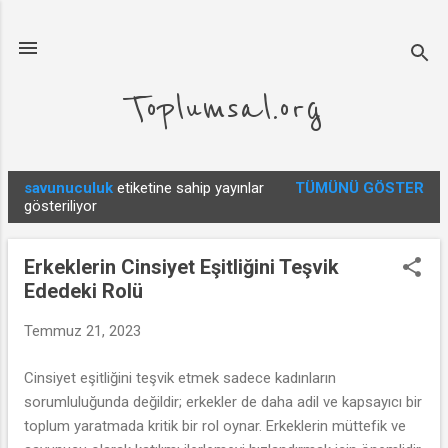
Ana içeriğe atla
Toplumsal.org
savunuculuk
etiketine sahip yayınlar
TÜMÜNÜ GÖSTER
K
gösteriliyor
a
y
Erkeklerin Cinsiyet Eşitliğini Teşvik
ı
Ededeki Rolü
t
l
Temmuz 21, 2023
a
Cinsiyet eşitliğini teşvik etmek sadece kadınların
r
sorumluluğunda değildir; erkekler de daha adil ve kapsayıcı bir
toplum yaratmada kritik bir rol oynar. Erkeklerin müttefik ve