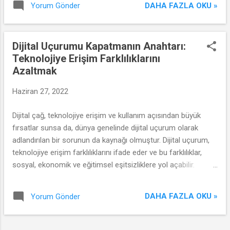
DAHA FAZLA OKU »
Yorum Gönder
uygulamaları teşvik etme çabalarını ele almaktadır.
Dijital Uçurumu Kapatmanın Anahtarı:
Teknolojiye Erişim Farklılıklarını
Azaltmak
Haziran 27, 2022
Dijital çağ, teknolojiye erişim ve kullanım açısından büyük
fırsatlar sunsa da, dünya genelinde dijital uçurum olarak
adlandırılan bir sorunun da kaynağı olmuştur. Dijital uçurum,
teknolojiye erişim farklılıklarını ifade eder ve bu farklılıklar,
sosyal, ekonomik ve eğitimsel eşitsizliklere yol açabilir.
Ancak, bu sorunu çözmek ve dijital uçurumu kapatmak
mümkün. Bu makalede, teknolojiye erişim farklılıklarını
DAHA FAZLA OKU »
Yorum Gönder
azaltmanın yollarını inceleyeceğiz.