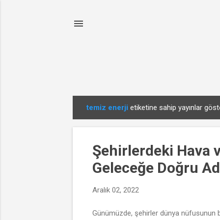
temiz enerji
etiketine sahip yayınlar göste
K
a
y
Şehirlerdeki Hava v
ı
t
Geleceğe Doğru Ad
l
a
Aralık 02, 2022
r
Günümüzde, şehirler dünya nüfusunun büyü