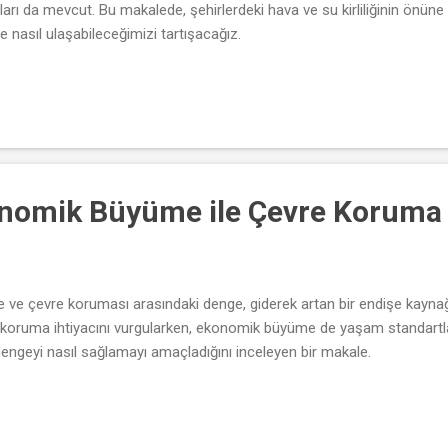
arı da mevcut. Bu makalede, şehirlerdeki hava ve su kirliliğinin önüne
ğe nasıl ulaşabileceğimizi tartışacağız.
onomik Büyüme ile Çevre Koruma
evre koruması arasındaki denge, giderek artan bir endişe kaynağıdır.
i koruma ihtiyacını vurgularken, ekonomik büyüme de yaşam standartl
 dengeyi nasıl sağlamayı amaçladığını inceleyen bir makale.