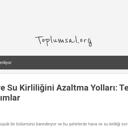
Ana içeriğe atla
Toplumsal.org
riliyor
e Su Kirliliğini Azaltma Yolları: T
ımlar
k bir bölümünü barındırıyor ve bu şehirlerde hava ve su kirliliği sorun