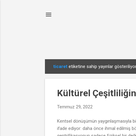
ticaret
etiketine sahip yayınlar gösteriliyo
K
a
y
Kültürel Çeşitliliğ
ı
t
Temmuz 29, 2022
l
a
Kentsel dönüşümün yaygınlaşmasıyla bir
r
ifade ediyor: daha önce ihmal edilmiş böl
gentriﬁkasyonun sadece fiziksel bir deği