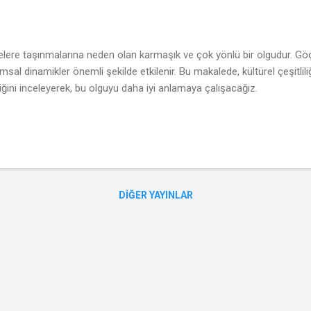
gelere taşınmalarına neden olan karmaşık ve çok yönlü bir olgudur. Göç
umsal dinamikler önemli şekilde etkilenir. Bu makalede, kültürel çeşitli
diğini inceleyerek, bu olguyu daha iyi anlamaya çalışacağız.
DIĞER YAYINLAR