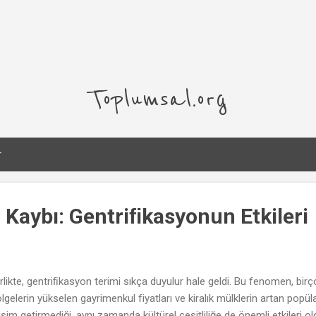
Ana içeriğe atla
Toplumsal.org
r
in Kaybı: Gentriﬁkasyonun Etkileri
likte, gentriﬁkasyon terimi sıkça duyulur hale geldi. Bu fenomen, bi
gelerin yükselen gayrimenkul fiyatları ve kiralık mülklerin artan popüla
şim getirmediği, aynı zamanda kültürel çeşitliliğe de önemli etkileri 