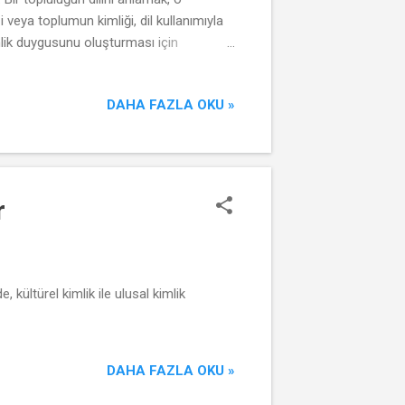
 veya toplumun kimliği, dil kullanımıyla
kimlik duygusunu oluşturması için
imi Kültür, bir topluluğun sanat, müzik,
r. Dil, hikayeler anlatır, şarkılar söyler,
DAHA FAZLA OKU »
r
, kültürel kimlik ile ulusal kimlik
DAHA FAZLA OKU »