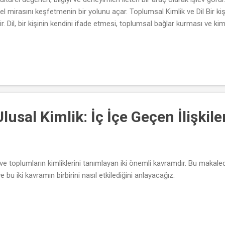
l mirasını keşfetmenin bir yolunu açar. Toplumsal Kimlik ve Dil Bir kişi
idir. Dil, bir kişinin kendini ifade etmesi, toplumsal bağlar kurması ve 
aynı topluluk içindeki insanlar arasında bir bağ kurar. Kültürün İfade Biç
tarzları ve daha fazlasını içerir. Bu kültürel ifadeler, dil aracılığıyla iletili
ır ve kültürel değerleri paylaşır. Kültürel Çeşitlilik ve Zengin...
lusal Kimlik: İç İçe Geçen İlişkile
n ve toplumların kimliklerini tanımlayan iki önemli kavramdır. Bu makalede
 bu iki kavramın birbirini nasıl etkilediğini anlayacağız.