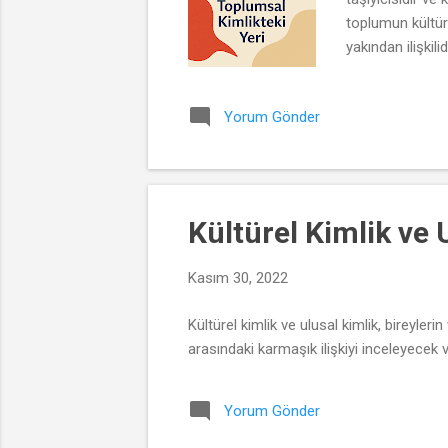
toplumun kültüre
yakından ilişkil
önemlidir. Dil, 
gelenekler, giyim 
Yorum Gönder
gelenekleri aktar
Kültürel Kimlik ve U
Kasım 30, 2022
Kültürel kimlik ve ulusal kimlik, bireyleri
arasındaki karmaşık ilişkiyi inceleyecek ve
Yorum Gönder