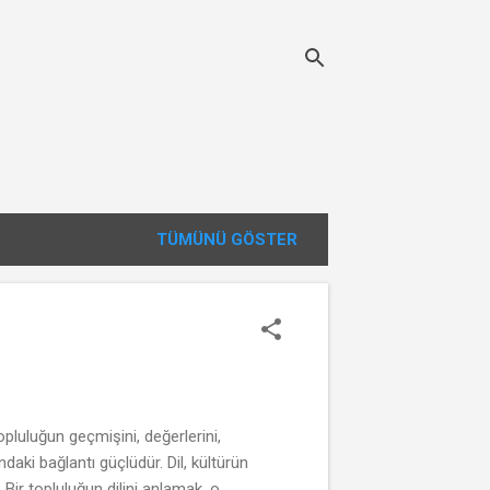
TÜMÜNÜ GÖSTER
r topluluğun geçmişini, değerlerini,
ındaki bağlantı güçlüdür. Dil, kültürün
r. Bir topluluğun dilini anlamak, o