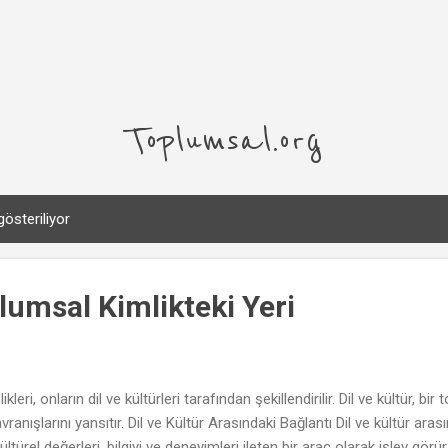
Ana içeriğe atla
Toplumsal.org
gösteriliyor
lumsal Kimlikteki Yeri
kleri, onların dil ve kültürleri tarafından şekillendirilir. Dil ve kültür, bi
vranışlarını yansıtır. Dil ve Kültür Arasındaki Bağlantı Dil ve kültür aras
kültürel değerleri, bilgiyi ve deneyimleri ileten bir araç olarak işlev görü