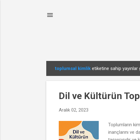
toplumsal kimlik
etiketine sahip yayınlar 
K
a
y
Dil ve Kültürün Top
ı
t
Aralık 02, 2023
l
a
Toplumların kimli
r
inançlarını ve da
taşıyıcısıdır ve 