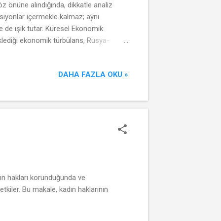
önüne alındığında, dikkatle analiz
ksiyonlar içermekle kalmaz; aynı
e de ışık tutar. Küresel Ekonomik
klediği ekonomik türbülans, Rusya-
alar gelişmekte olan ekonomileri ciddi
ansman ihtiyacının keskinleşmesi gibi
DAHA FAZLA OKU »
asal sıkılaşma trendlerinin etkisiyle
adın hakları korunduğunda ve
tkiler. Bu makale, kadın haklarının