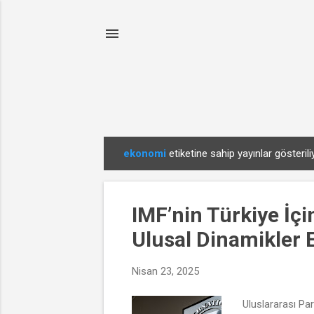
ekonomi
etiketine sahip yayınlar gösterili
K
a
y
IMF’nin Türkiye İç
ı
t
Ulusal Dinamikler 
l
a
Nisan 23, 2025
r
Uluslararası Par