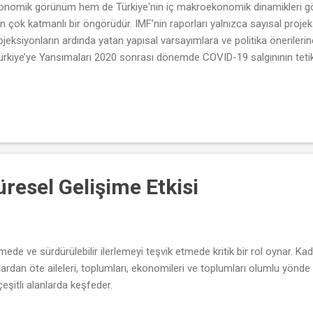
nomik görünüm hem de Türkiye'nin iç makroekonomik dinamikleri göz 
n çok katmanlı bir öngörüdür. IMF’nin raporları yalnızca sayısal proje
eksiyonların ardında yatan yapısal varsayımlara ve politika önerilerin
rkiye’ye Yansımaları 2020 sonrası dönemde COVID-19 salgınının teti
a derinleşmiş, enerji fiyatlarındaki oynaklık ve arz zincirindeki kırılm
ştir. Türkiye de bu süreçte yüksek enflasyon, kur oynaklığı ve dış fin
şmiştir. IMF'nin %2,7’lik büyüme tahmini, bu tür dışsal baskıların ve par
resel Gelişime Etkisi
irmede ve sürdürülebilir ilerlemeyi teşvik etmede kritik bir rol oynar. K
ardan öte aileleri, toplumları, ekonomileri ve toplumları olumlu yönde e
çeşitli alanlarda keşfeder.