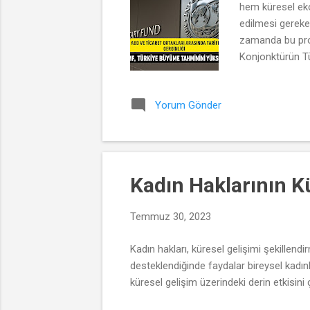
hem küresel eko
edilmesi gereke
zamanda bu proj
Konjonktürün Tü
Ukrayna savaşıyl
biçimde etkilemi
Yorum Gönder
sorunlarla yüzle
potansiyel büy...
Kadın Haklarının Kü
Temmuz 30, 2023
Kadın hakları, küresel gelişimi şekillend
desteklendiğinde faydalar bireysel kadınl
küresel gelişim üzerindeki derin etkisini 