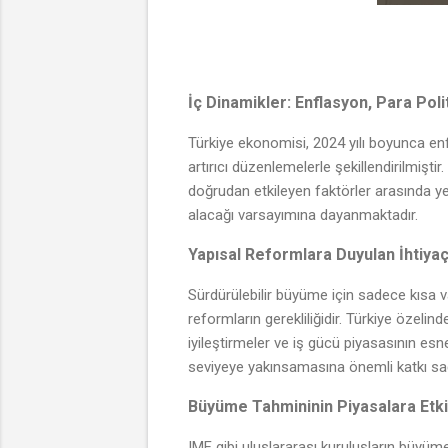
İç Dinamikler: Enflasyon, Para Poli
Türkiye ekonomisi, 2024 yılı boyunca enfl
artırıcı düzenlemelerle şekillendirilmiş
doğrudan etkileyen faktörler arasında ye
alacağı varsayımına dayanmaktadır.
Yapısal Reformlara Duyulan İhtiya
Sürdürülebilir büyüme için sadece kısa vad
reformların gerekliliğidir. Türkiye özelin
iyileştirmeler ve iş gücü piyasasının esn
seviyeye yakınsamasına önemli katkı sağ
Büyüme Tahmininin Piyasalara Etki
IMF gibi uluslararası kuruluşların büyüme