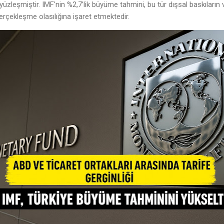
yüzleşmiştir. IMF'nin %2,7’lik büyüme tahmini, bu tür dışsal baskıların 
erçekleşme olasılığına işaret etmektedir.