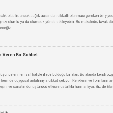
rmalık olabilir, ancak sağlık açısından dikkatli olunması gereken bir yiye
lığınızı olumlu ya da olumsuz yönde etkileyebilir. Bu makalede, tavuk dö
receğiz.
m Veren Bir Sohbet
düşüncelerin en saf haliyle ifade bulduğu bir alan. Bu alanda kendi 
m de duygusal anlatımıyla dikkat çekiyor. Renklerin ve formların ar
ışını ve sanatın dönüştürücü etkisini ustalıkla harmanlıyor. Biz de El
naklarını ve genç bir kadın sanatçı olarak karşılaştığı zorlukları konuş
e açmaya ne dersiniz?