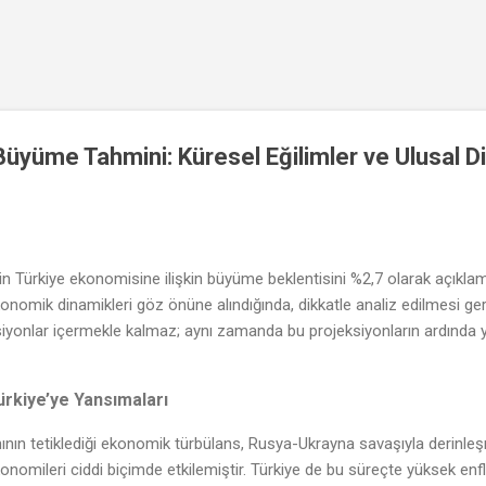
Ana içeriğe atla
 Büyüme Tahmini: Küresel Eğilimler ve Ulusal 
için Türkiye ekonomisine ilişkin büyüme beklentisini %2,7 olarak açıkl
omik dinamikleri göz önüne alındığında, dikkatle analiz edilmesi ge
ksiyonlar içermekle kalmaz; aynı zamanda bu projeksiyonların ardında y
rkiye’ye Yansımaları
n tetiklediği ekonomik türbülans, Rusya-Ukrayna savaşıyla derinleşmiş
konomileri ciddi biçimde etkilemiştir. Türkiye de bu süreçte yüksek en