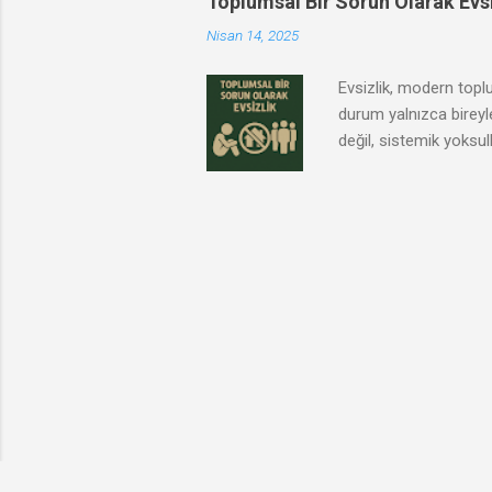
Toplumsal Bir Sorun Olarak Evsi
Nisan 14, 2025
Evsizlik, modern toplu
durum yalnızca bireyle
değil, sistemik yoksull
bilinmektedir. Bu nede
ciddi bir sorunudur ve
toplumları daha adil 
bireylerin insan onur
güvencenin yasal temel