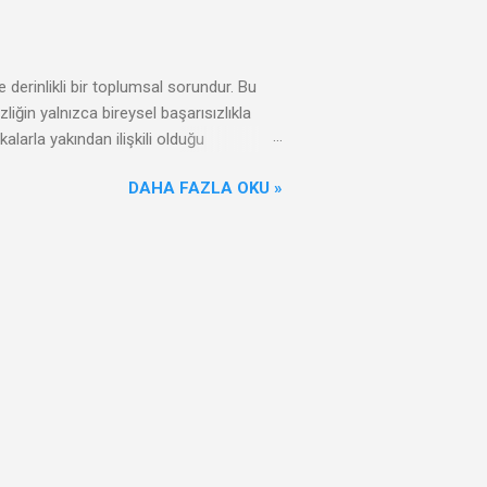
e derinlikli bir toplumsal sorundur. Bu
liğin yalnızca bireysel başarısızlıkla
ikalarla yakından ilişkili olduğu
er gerektirir. Evsizlik, toplumumuzun
DAHA FAZLA OKU »
şam koşullarını iyileştirmek ve
i düzenlemelerin temel hedefi, evsiz
 düzeyde barınma hakkının tanınması, bu