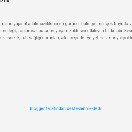
zlik
mların yapısal adaletsizliklerini en görünür hâle getiren, çok boyutlu v
rin değil, toplumsal bütünün yaşam kalitesini etkileyen bir krizdir. Evsiz
uk, işsizlik, ruh sağlığı sorunları, aile içi şiddet ve yetersiz sosyal polit
nle evsizlikle mücadele çok yönlü, kapsayıcı ve sürdürülebilir stratejil
 bu sorunu çözmek için hukuki önlemler alınmıştır. Evsiz insanların ya
hale getirmek amacıyla bir dizi hukuki düzenleme yapılmıştır. Bu hukuk
una yakışır bir yaşam sürebilmesini güvence altına almaktır. Anayasal
ini oluşturur. Ancak anayasal tanımanın, pratikte etkili so...
Blogger tarafından desteklenmektedir