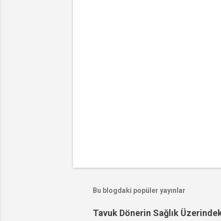
l
a
r
Bu blogdaki popüler yayınlar
Tavuk Dönerin Sağlık Üzerindeki