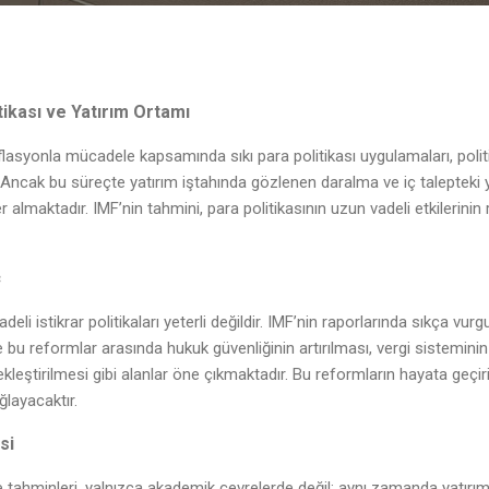
tikası ve Yatırım Ortamı
asyonla mücadele kapsamında sıkı para politikası uygulamaları, politika
tir. Ancak bu süreçte yatırım iştahında gözlenen daralma ve iç talept
r almaktadır. IMF’nin tahmini, para politikasının uzun vadeli etkilerin
ç
eli istikrar politikaları yeterli değildir. IMF’nin raporlarında sıkça vur
de bu reformlar arasında hukuk güvenliğinin artırılması, vergi sisteminin
ekleştirilmesi gibi alanlar öne çıkmaktadır. Bu reformların hayata geçi
layacaktır.
si
 tahminleri, yalnızca akademik çevrelerde değil; aynı zamanda yatırımcı