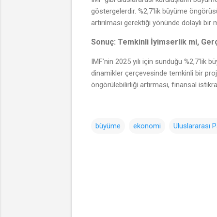
göstergelerdir. %2,7’lik büyüme öngörüsü,
artırılması gerektiği yönünde dolaylı bir
Sonuç: Temkinli İyimserlik mi, Ger
IMF’nin 2025 yılı için sunduğu %2,7’lik 
dinamikler çerçevesinde temkinli bir pro
öngörülebilirliği artırması, finansal ist
büyüme
ekonomi
Uluslararası 
Y
o
r
u
m