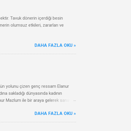
cektir. Tavuk dönerin içerdiği besin
nerin olumsuz etkileri, zararları ve
DAHA FAZLA OKU »
özgün yolunu çizen genç ressam Elanur
dına sakladığı dünyasında kadının
anur Mazlum ile bir araya gelerek sanat
tuk. Bu keyifli röportajda onun
DAHA FAZLA OKU »