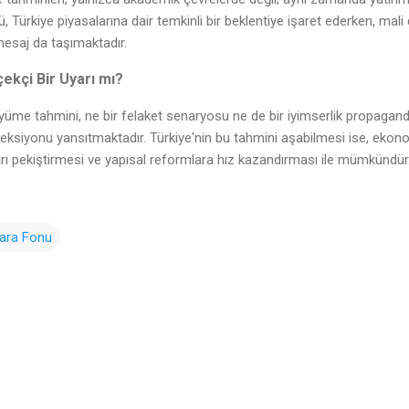
 Türkiye piyasalarına dair temkinli bir beklentiye işaret ederken, mali d
 mesaj da taşımaktadır.
çekçi Bir Uyarı mı?
büyüme tahmini, ne bir felaket senaryosu ne de bir iyimserlik propagand
jeksiyonu yansıtmaktadır. Türkiye'nin bu tahmini aşabilmesi ise, ekon
ikrarı pekiştirmesi ve yapısal reformlara hız kazandırması ile mümkündür
Para Fonu