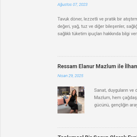
Ağustos 07, 2023
Tavuk döner, lezzetli ve pratik bir atıştı
değeri, yağ, tuz ve diğer bileşenler, sağ
sağlıklı tüketim ipuçları hakkında bilgi ve
Ressam Elanur Mazlum ile İlha
Nisan 29, 2025
Sanat, duyguların ve 
Mazlum, hem çağdaş he
gücünü, gençliğin aray
yolculuğunu, ilham kay
dünyasına bir pencer