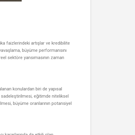
 faizlerindeki artışlar ve kredibilite
eki yavaşlama, büyüme performansını
in reel sektöre yansımasının zaman
gulanan konulardan biri de yapısal
 sadeleştirilmesi, eğitimde niteliksel
rilmesi, büyüme oranlarının potansiyel
 kararlarında da etkili olan