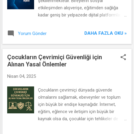
şekillenmektedir. Bireylerin sosyal
etkileşimden alışverişe, eğitimden sağlığa
kadar geniş bir yelpazede dijital platformlara
yönelmesi; her bir kullanıcıyı yalnızca tüketici
değil aynı zamanda veri üreticisi konumuna
DAHA FAZLA OKU »
Yorum Gönder
getirmiştir. Bu dijital dönüşüm, bir yandan
verimliliği ve erişilebilirliği artırırken, öte
yandan bireysel mahremiyetin sınırlarını da
Çocukların Çevrimiçi Güvenliği için
derinlemesine tartışmaya açmaktadır. Dijital
Alınan Yasal Önlemler
Ayak İzleri ve Mahremiyetin Erozyonu
Bireyler, internette gezinirken, sosyal
Nisan 04, 2025
medyada paylaşımda bulunurken ya da basit
bir arama motoru sorgusu yaparken, farkında
Çocukların çevrimiçi dünyada güvende
olmadan çok sayıda kişisel veriyi çeşitli
olmalarını sağlamak, ebeveynler ve toplum
platformlara bırakmaktadır. Bu dijital ayak
için büyük bir endişe kaynağıdır. İnternet,
izleri; konum bilgileri, tercihleri, sosyal ilişkileri
eğitim, eğlence ve iletişim için büyük bir
ve hatta psikolojik profilleri ortaya
kaynak olsa da, çocuklar için tehlikeler de
koyabilecek detaylar içermektedir. Bu verilerin
içermektedir. Bu dijital ortam, çocuklara
toplanması, işlenmesi ve ticari ya da kamusal
sınırsız bilgiye erişim, yaratıcı içerik üretme ve