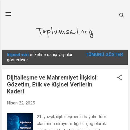
Ana içeriğe atla
Toplumsal.org
kişisel veri
etiketine sahip yayınlar
TÜMÜNÜ GÖSTER
K
gösteriliyor
a
y
Dijitalleşme ve Mahremiyet İlişkisi:
ı
Gözetim, Etik ve Kişisel Verilerin
t
Kaderi
l
a
Nisan 22, 2025
r
21. yüzyıl, dijitalleşmenin hayatın tüm
alanlarına sirayet ettiği bir çağ olarak