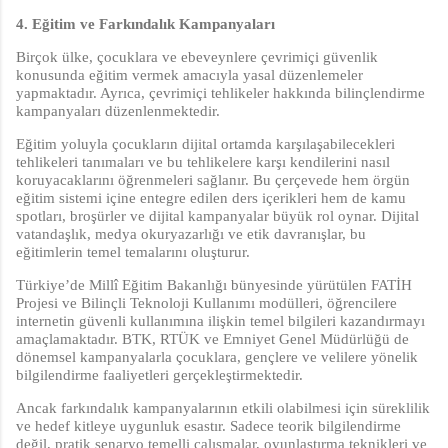
4. Eğitim ve Farkındalık Kampanyaları
Birçok ülke, çocuklara ve ebeveynlere çevrimiçi güvenlik
konusunda eğitim vermek amacıyla yasal düzenlemeler
yapmaktadır. Ayrıca, çevrimiçi tehlikeler hakkında bilinçlendirme
kampanyaları düzenlenmektedir.
Eğitim yoluyla çocukların dijital ortamda karşılaşabilecekleri
tehlikeleri tanımaları ve bu tehlikelere karşı kendilerini nasıl
koruyacaklarını öğrenmeleri sağlanır. Bu çerçevede hem örgün
eğitim sistemi içine entegre edilen ders içerikleri hem de kamu
spotları, broşürler ve dijital kampanyalar büyük rol oynar. Dijital
vatandaşlık, medya okuryazarlığı ve etik davranışlar, bu
eğitimlerin temel temalarını oluşturur.
Türkiye’de Millî Eğitim Bakanlığı bünyesinde yürütülen FATİH
Projesi ve Bilinçli Teknoloji Kullanımı modülleri, öğrencilere
internetin güvenli kullanımına ilişkin temel bilgileri kazandırmayı
amaçlamaktadır. BTK, RTÜK ve Emniyet Genel Müdürlüğü de
dönemsel kampanyalarla çocuklara, gençlere ve velilere yönelik
bilgilendirme faaliyetleri gerçekleştirmektedir.
Ancak farkındalık kampanyalarının etkili olabilmesi için süreklilik
ve hedef kitleye uygunluk esastır. Sadece teorik bilgilendirme
değil, pratik senaryo temelli çalışmalar, oyunlaştırma teknikleri ve