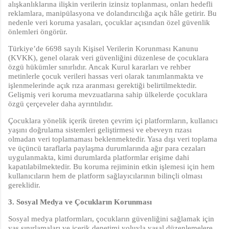
alışkanlıklarına ilişkin verilerin izinsiz toplanması, onları hedefli
reklamlara, manipülasyona ve dolandırıcılığa açık hâle getirir. Bu
nedenle veri koruma yasaları, çocuklar açısından özel güvenlik
önlemleri öngörür.
Türkiye’de 6698 sayılı Kişisel Verilerin Korunması Kanunu
(KVKK), genel olarak veri güvenliğini düzenlese de çocuklara
özgü hükümler sınırlıdır. Ancak Kurul kararları ve rehber
metinlerle çocuk verileri hassas veri olarak tanımlanmakta ve
işlenmelerinde açık rıza aranması gerektiği belirtilmektedir.
Gelişmiş veri koruma mevzuatlarına sahip ülkelerde çocuklara
özgü çerçeveler daha ayrıntılıdır.
Çocuklara yönelik içerik üreten çevrim içi platformların, kullanıcı
yaşını doğrulama sistemleri geliştirmesi ve ebeveyn rızası
olmadan veri toplamaması beklenmektedir. Yasa dışı veri toplama
ve üçüncü taraflarla paylaşma durumlarında ağır para cezaları
uygulanmakta, kimi durumlarda platformlar erişime dahi
kapatılabilmektedir. Bu koruma rejiminin etkin işlemesi için hem
kullanıcıların hem de platform sağlayıcılarının bilinçli olması
gereklidir.
3. Sosyal Medya ve Çocukların Korunması
Sosyal medya platformları, çocukların güvenliğini sağlamak için
yaş sınırlamaları ve içerik denetimi yoluyla yasal düzenlemelere