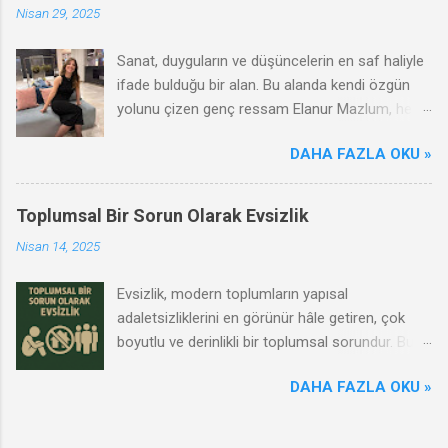
Nisan 29, 2025
Sanat, duyguların ve düşüncelerin en saf haliyle
ifade bulduğu bir alan. Bu alanda kendi özgün
yolunu çizen genç ressam Elanur Mazlum, hem
çağdaş hem de duygusal anlatımıyla dikkat
DAHA FAZLA OKU »
çekiyor. Renklerin ve formların ardına sakladığı
dünyasında kadının gücünü, gençliğin arayışını
ve sanatın dönüştürücü etkisini ustalıkla
Toplumsal Bir Sorun Olarak Evsizlik
harmanlıyor. Biz de Elanur Mazlum ile bir araya
Nisan 14, 2025
gelerek sanat yolculuğunu, ilham kaynaklarını ve
genç bir kadın sanatçı olarak karşılaştığı
Evsizlik, modern toplumların yapısal
zorlukları konuştuk. Bu keyifli röportajda onun
adaletsizliklerini en görünür hâle getiren, çok
dünyasına bir pencere açmaya ne dersiniz?
boyutlu ve derinlikli bir toplumsal sorundur. Bu
durum yalnızca bireylerin değil, toplumsal
DAHA FAZLA OKU »
bütünün yaşam kalitesini etkileyen bir krizdir.
Evsizliğin yalnızca bireysel başarısızlıkla değil,
sistemik yoksulluk, işsizlik, ruh sağlığı sorunları,