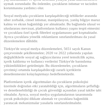
uymak zorundadır. Bu önlemler, çocukların istismar ve tacizden
korunmasına yardımcı olur.
Sosyal medyada çocukların karşılaşabileceği tehlikeler arasında
siber zorbalık, cinsel istismar, manipülasyon, yanlış bilgiye maruz
kalma ve ekran bağımlılığı yer almaktadır. Bu bağlamda ulusal ve
uluslararası mevzuat, platformların kullanıcı yaşını tespit etmesini
ve çocuklara özel içerik filtreleri uygulamasını şart koşmaktadır.
Ayrıca çocuklara yönelik reklamların sınırlandırılması da yasal
düzenlemelere dâhildir.
Türkiye'de sosyal medya düzenlemeleri, 5651 sayılı Kanun
çerçevesinde şekillenmekte; 2020 ve 2022 yıllarında yapılan
değişikliklerle sosyal ağ sağlayıcılarına yerel temsilcilik açma,
içerik kaldırma ve kullanıcı verilerini Türkiye'de barındırma
yükümlülükleri getirilmiştir. Bu düzenlemeler, çocukların
çevrimiçi ortamda karşılaşabileceği zararlı içeriklerin
denetlenmesini kolaylaştırmayı hedeflemektedir.
Platformların içerik algoritmaları da çocukların psikolojisi
üzerinde doğrudan etki yaratabildiği için, algoritmaların şeffaflığı
ve denetlenebilirliği de çocuk güvenliği açısından yasal takibe tabi
olmalıdır. Ayrıca, sosyal medya uygulamalarının tasarımında
çocuk psikolojisi dikkate alınmalı ve çocuklara bağımlılık
yaratacak mekanizmalar yasalarla sınırlandırılmalıdır.