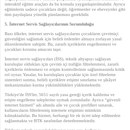
interaktif eğitim araçları da bu konuda yaygınlaştırılmalıdır. Ayrıca
eğitimlerin sadece çocuklara değil, öğretmenler ve ebeveynler gibi
tüm paydaşlara yönelik planlanması gereklidir.
5. İnternet Servis Sağlayıcılarının Sorumluluğu
Bazı ülkeler, internet servis sağlayıcılarını çocukların çevrimiçi
güvenliğini sağlamak için belirli önlemler almaya zorlayan yasal
düzenlemelere sahiptir. Bu, zararlı içeriklerin engellenmesi ve
çocukları koruma amacını taşır.
İnternet servis sağlayıcıları (İSS), teknik altyapıyı sağlayan
kuruluşlar oldukları için çevrim içi trafiğin filtrelenmesi, zararlı
içeriklerin önlenmesi ve erişim kontrollerinin sağlanmasında kritik
rol oynar. Yasalar, bu kuruluşlara çocuklar için özel filtreleme
sistemleri sunma, belirli içeriklere erişimi sınırlama ve şikâyet
mekanizmaları kurma yükümlülükleri yüklemektedir.
Türkiye'de İSS'ler, 5651 sayılı yasa gereği içerik kaldırma ve
erişim engelleme taleplerine uymak zorundadır. Ayrıca “güvenli
internet hizmeti” adı altında aile ve çocuk profilleri sunarak,
kullanıcıların filtrelenmiş internete erişimini mümkün
kılmaktadırlar. Bu hizmet, herhangi bir ek ücret talep edilmeden
sağlanmakta ve BTK tarafından denetlenmektedir.