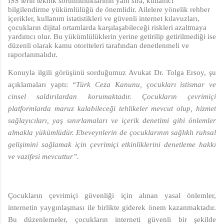
İSS’lerin teknik sorumluluklarının yanı sıra, kullanıcı
bilgilendirme yükümlülüğü de önemlidir. Ailelere yönelik rehber
içerikler, kullanım istatistikleri ve güvenli internet kılavuzları,
çocukların dijital ortamlarda karşılaşabileceği riskleri azaltmaya
yardımcı olur. Bu yükümlülüklerin yerine getirilip getirilmediği ise
düzenli olarak kamu otoriteleri tarafından denetlenmeli ve
raporlanmalıdır.
Konuyla ilgili görüşünü sorduğumuz Avukat Dr. Tolga Ersoy, şu
açıklamaları yaptı:
“Türk Ceza Kanunu, çocukları istismar ve
cinsel saldırılardan korumaktadır. Çocukların çevrimiçi
platformlarda maruz kalabileceği tehlikeler mevcut olup, hizmet
sağlayıcıları, yaş sınırlamaları ve içerik denetimi gibi önlemler
almakla yükümlüdür. Ebeveynlerin de çocuklarının sağlıklı ruhsal
gelişimini sağlamak için çevrimiçi etkinliklerini denetleme hakkı
ve vazifesi mevcuttur”.
Çocukların çevrimiçi güvenliği için alınan yasal önlemler,
internetin yaygınlaşması ile birlikte giderek önem kazanmaktadır.
Bu düzenlemeler, çocukların interneti güvenli bir şekilde