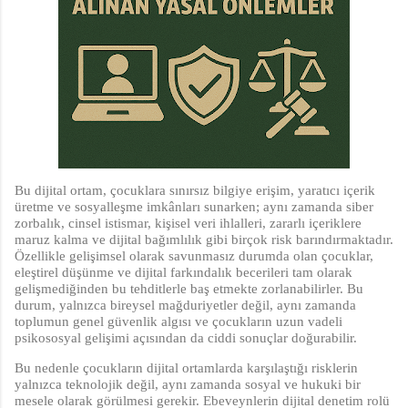
Bu dijital ortam, çocuklara sınırsız bilgiye erişim, yaratıcı içerik
üretme ve sosyalleşme imkânları sunarken; aynı zamanda siber
zorbalık, cinsel istismar, kişisel veri ihlalleri, zararlı içeriklere
maruz kalma ve dijital bağımlılık gibi birçok risk barındırmaktadır.
Özellikle gelişimsel olarak savunmasız durumda olan çocuklar,
eleştirel düşünme ve dijital farkındalık becerileri tam olarak
gelişmediğinden bu tehditlerle baş etmekte zorlanabilirler. Bu
durum, yalnızca bireysel mağduriyetler değil, aynı zamanda
toplumun genel güvenlik algısı ve çocukların uzun vadeli
psikososyal gelişimi açısından da ciddi sonuçlar doğurabilir.
Bu nedenle çocukların dijital ortamlarda karşılaştığı risklerin
yalnızca teknolojik değil, aynı zamanda sosyal ve hukuki bir
mesele olarak görülmesi gerekir. Ebeveynlerin dijital denetim rolü