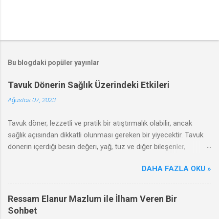
Bu blogdaki popüler yayınlar
Tavuk Dönerin Sağlık Üzerindeki Etkileri
Ağustos 07, 2023
Tavuk döner, lezzetli ve pratik bir atıştırmalık olabilir, ancak
sağlık açısından dikkatli olunması gereken bir yiyecektir. Tavuk
dönerin içerdiği besin değeri, yağ, tuz ve diğer bileşenler,
sağlığınızı olumlu ya da olumsuz yönde etkileyebilir. Bu
DAHA FAZLA OKU »
makalede, tavuk dönerin olumsuz etkileri, zararları ve sağlıklı
tüketim ipuçları hakkında bilgi vereceğiz.
Ressam Elanur Mazlum ile İlham Veren Bir
Sohbet