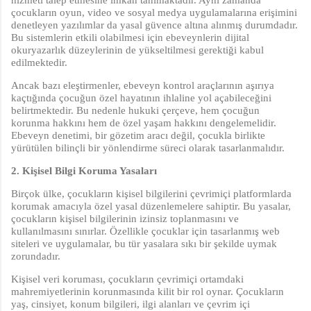
çocukların oyun, video ve sosyal medya uygulamalarına erişimini
denetleyen yazılımlar da yasal güvence altına alınmış durumdadır.
Bu sistemlerin etkili olabilmesi için ebeveynlerin dijital
okuryazarlık düzeylerinin de yükseltilmesi gerektiği kabul
edilmektedir.
Ancak bazı eleştirmenler, ebeveyn kontrol araçlarının aşırıya
kaçtığında çocuğun özel hayatının ihlaline yol açabileceğini
belirtmektedir. Bu nedenle hukuki çerçeve, hem çocuğun
korunma hakkını hem de özel yaşam hakkını dengelemelidir.
Ebeveyn denetimi, bir gözetim aracı değil, çocukla birlikte
yürütülen bilinçli bir yönlendirme süreci olarak tasarlanmalıdır.
2. Kişisel Bilgi Koruma Yasaları
Birçok ülke, çocukların kişisel bilgilerini çevrimiçi platformlarda
korumak amacıyla özel yasal düzenlemelere sahiptir. Bu yasalar,
çocukların kişisel bilgilerinin izinsiz toplanmasını ve
kullanılmasını sınırlar. Özellikle çocuklar için tasarlanmış web
siteleri ve uygulamalar, bu tür yasalara sıkı bir şekilde uymak
zorundadır.
Kişisel veri koruması, çocukların çevrimiçi ortamdaki
mahremiyetlerinin korunmasında kilit bir rol oynar. Çocukların
yaş, cinsiyet, konum bilgileri, ilgi alanları ve çevrim içi