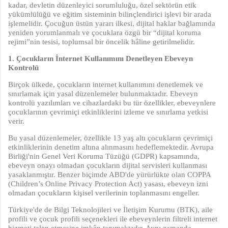
kadar, devletin düzenleyici sorumluluğu, özel sektörün etik
yükümlülüğü ve eğitim sisteminin bilinçlendirici işlevi bir arada
işlemelidir. Çocuğun üstün yararı ilkesi, dijital haklar bağlamında
yeniden yorumlanmalı ve çocuklara özgü bir “dijital koruma
rejimi”nin tesisi, toplumsal bir öncelik hâline getirilmelidir.
1. Çocukların İnternet Kullanımını Denetleyen Ebeveyn
Kontrolü
Birçok ülkede, çocukların internet kullanımını denetlemek ve
sınırlamak için yasal düzenlemeler bulunmaktadır. Ebeveyn
kontrolü yazılımları ve cihazlardaki bu tür özellikler, ebeveynlere
çocuklarının çevrimiçi etkinliklerini izleme ve sınırlama yetkisi
verir.
Bu yasal düzenlemeler, özellikle 13 yaş altı çocukların çevrimiçi
etkinliklerinin denetim altına alınmasını hedeflemektedir. Avrupa
Birliği'nin Genel Veri Koruma Tüzüğü (GDPR) kapsamında,
ebeveyn onayı olmadan çocukların dijital servisleri kullanması
yasaklanmıştır. Benzer biçimde ABD'de yürürlükte olan COPPA
(Children’s Online Privacy Protection Act) yasası, ebeveyn izni
olmadan çocukların kişisel verilerinin toplanmasını engeller.
Türkiye'de de Bilgi Teknolojileri ve İletişim Kurumu (BTK), aile
profili ve çocuk profili seçenekleri ile ebeveynlerin filtreli internet
hizmeti talep etmesine imkân tanımaktadır. Aynı zamanda