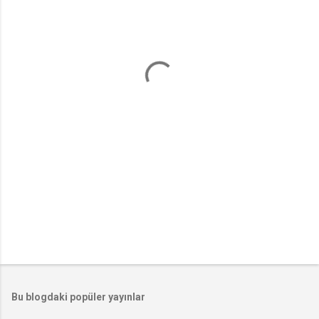
m
l
a
r
Bu blogdaki popüler yayınlar