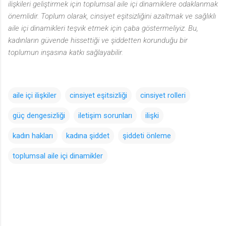
ilişkileri geliştirmek için toplumsal aile içi dinamiklere odaklanmak
önemlidir. Toplum olarak, cinsiyet eşitsizliğini azaltmak ve sağlıklı
aile içi dinamikleri teşvik etmek için çaba göstermeliyiz. Bu,
kadınların güvende hissettiği ve şiddetten korunduğu bir
toplumun inşasına katkı sağlayabilir.
aile içi ilişkiler
cinsiyet eşitsizliği
cinsiyet rolleri
güç dengesizliği
iletişim sorunları
ilişki
kadın hakları
kadına şiddet
şiddeti önleme
toplumsal aile içi dinamikler
Y
o
r
u