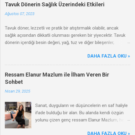
Tavuk Dönerin Sağlık Üzerindeki Etkileri
Ağustos 07, 2023
Tavuk döner, lezzetli ve pratik bir atıştırmalık olabilir, ancak
sağlık açısından dikkatli olunması gereken bir yiyecektir. Tavuk
dönerin içerdiği besin değeri, yağ, tuz ve diğer bileşenler,
sağlığınızı olumlu ya da olumsuz yönde etkileyebilir. Bu
DAHA FAZLA OKU »
makalede, tavuk dönerin olumsuz etkileri, zararları ve sağlıklı
tüketim ipuçları hakkında bilgi vereceğiz.
Ressam Elanur Mazlum ile İlham Veren Bir
Sohbet
Nisan 29, 2025
Sanat, duyguların ve düşüncelerin en saf haliyle
ifade bulduğu bir alan. Bu alanda kendi özgün
yolunu çizen genç ressam Elanur Mazlum, hem
çağdaş hem de duygusal anlatımıyla dikkat
DAHA FAZLA OKU »
çekiyor. Renklerin ve formların ardına sakladığı