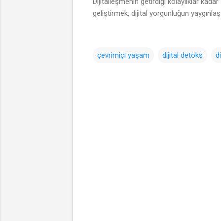
Dijitalleşmenin getirdiği kolaylıklar kada
geliştirmek, dijital yorgunluğun yaygınlaş
çevrimiçi yaşam
dijital detoks
d
Y
o
r
u
m
l
a
r