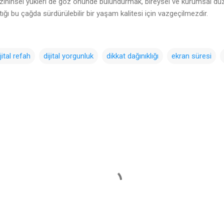
r zihinsel yükleri de göz önünde bulundurmak, bireysel ve kurumsal düzeyd
tığı bu çağda sürdürülebilir bir yaşam kalitesi için vazgeçilmezdir.
ijital refah
dijital yorgunluk
dikkat dağınıklığı
ekran süresi