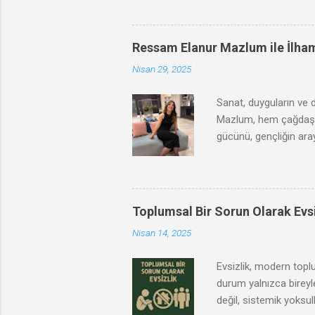
Ressam Elanur Mazlum ile İlha
Nisan 29, 2025
Sanat, duyguların ve 
Mazlum, hem çağdaş he
gücünü, gençliğin aray
yolculuğunu, ilham kay
dünyasına bir pencer
Toplumsal Bir Sorun Olarak Evsi
Nisan 14, 2025
Evsizlik, modern toplu
durum yalnızca bireyle
değil, sistemik yoksull