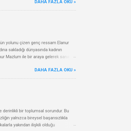
DAHA FAZLA OKU »
özgün yolunu çizen genç ressam Elanur
dına sakladığı dünyasında kadının
anur Mazlum ile bir araya gelerek sanat
tuk. Bu keyifli röportajda onun
DAHA FAZLA OKU »
e derinlikli bir toplumsal sorundur. Bu
liğin yalnızca bireysel başarısızlıkla
ikalarla yakından ilişkili olduğu