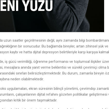
ında uzun saatler geçirilmesinin değil, aynı zamanda bilgi bombardımanı
kat dağınıklığının bir sonucudur. Bu bağlamda bireyler, artan zihinsel y
yon kaybı ve hatta dijital depresyon belirtileriyle karşı karşıya kalmak
, iş gücü verimliliği, öğrenme performansı ve toplumsal ilişkiler üze
si, mesajlara anında yanıt verme beklentisi ve sürekli çevrimiçi olma ba
asındaki sınırları belirsizleştirmektedir. Bu durum, zamanla bireyin özn
ybına neden olabilmektedir.
toks uygulamaları, ekran süresinin bilinçli yönetimi, çevrimdışı zamanları
rumların, çalışanlarının dijital refahını gözeten politikalar geliştirme
sından kritik bir önem taşımaktadır.