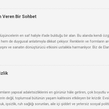
m Veren Bir Sohbet
düşüncelerin en saf haliyle ifade bulduğu bir alan. Bu alanda kendi 
m de duygusal anlatımıyla dikkat çekiyor. Renklerin ve formların ar
ışını ve sanatın dönüştürücü etkisini ustalıkla harmanlıyor. Biz de El
naklarını ve genç bir kadın sanatçı olarak karşılaştığı zorlukları konuş
e açmaya ne dersiniz?
zlik
mların yapısal adaletsizliklerini en görünür hâle getiren, çok boyutlu v
rin değil, toplumsal bütünün yaşam kalitesini etkileyen bir krizdir. Evsiz
uk, işsizlik, ruh sağlığı sorunları, aile içi şiddet ve yetersiz sosyal polit