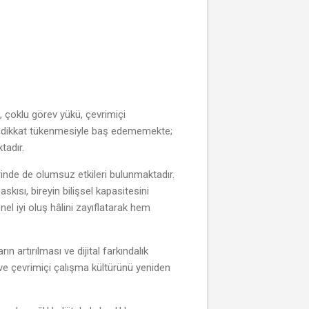
, çoklu görev yükü, çevrimiçi
ük ve dikkat tükenmesiyle baş edememekte;
tadır.
rinde de olumsuz etkileri bulunmaktadır.
skısı, bireyin bilişsel kapasitesini
el iyi oluş hâlini zayıflatarak hem
n artırılması ve dijital farkındalık
si ve çevrimiçi çalışma kültürünü yeniden