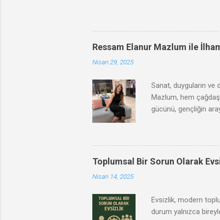
Ressam Elanur Mazlum ile İlha
Nisan 29, 2025
Sanat, duyguların ve 
Mazlum, hem çağdaş he
gücünü, gençliğin aray
yolculuğunu, ilham kay
dünyasına bir pencer
Toplumsal Bir Sorun Olarak Evsi
Nisan 14, 2025
Evsizlik, modern toplu
durum yalnızca bireyle