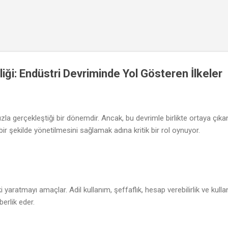
Ana içeriğe atla
liliği: Endüstri Devriminde Yol Gösteren İlkeler
zla gerçekleştiği bir dönemdir. Ancak, bu devrimle birlikte ortaya çıkan te
bir şekilde yönetilmesini sağlamak adına kritik bir rol oynuyor.
ki yaratmayı amaçlar. Adil kullanım, şeffaflık, hesap verebilirlik ve kullan
berlik eder.