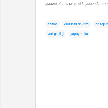
gücünü olumlu bir şekilde yönlendirmek v
eğitim.
endüstri devrimi
hesap ve
veri gizliliği
yapay zeka
Y
o
r
u
m
l
a
r