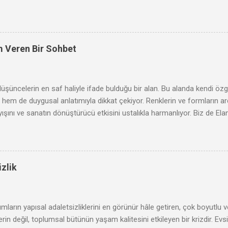
m Veren Bir Sohbet
düşüncelerin en saf haliyle ifade bulduğu bir alan. Bu alanda kendi 
m de duygusal anlatımıyla dikkat çekiyor. Renklerin ve formların ar
ışını ve sanatın dönüştürücü etkisini ustalıkla harmanlıyor. Biz de El
naklarını ve genç bir kadın sanatçı olarak karşılaştığı zorlukları konuş
e açmaya ne dersiniz?
zlik
mların yapısal adaletsizliklerini en görünür hâle getiren, çok boyutlu v
rin değil, toplumsal bütünün yaşam kalitesini etkileyen bir krizdir. Evsiz