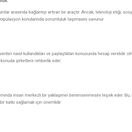
luk:
ar arasında bağlantıyı artıran bir araçtır. Ancak, teknoloji etiği, sos
manipülasyon konularında sorumluluk taşımasını savunur.
verileri nasıl kullandıkları ve paylaştıkları konusunda hesap verebilir olm
 konuda şirketlere rehberlik eder.
rımında insan merkezli bir yaklaşımın benimsenmesini teşvik eder. Bu, 
ir katkı sağlamak için önemlidir.