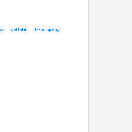
ya
şeffaflık
teknoloji etiği