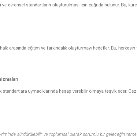
iği ve evrensel standartların oluşturulması için çağrıda bulunur. Bu, küre
 ve halk arasında eğitim ve farkındalık oluşturmayı hedefler. Bu, herkesin
izmaları:
 etik standartlara uymadıklarında hesap verebilir olmaya teşvik eder. Ceza
 devriminde sürdürülebilir ve toplumsal olarak sorumlu bir geleceğin temell