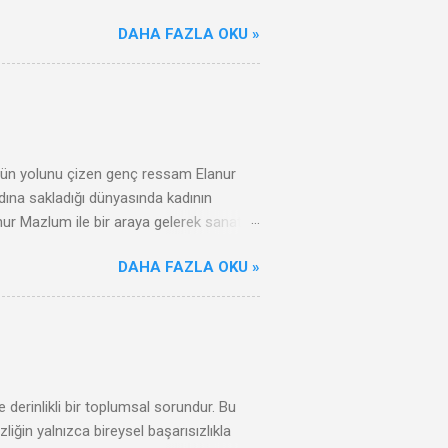
DAHA FAZLA OKU »
özgün yolunu çizen genç ressam Elanur
dına sakladığı dünyasında kadının
anur Mazlum ile bir araya gelerek sanat
tuk. Bu keyifli röportajda onun
DAHA FAZLA OKU »
e derinlikli bir toplumsal sorundur. Bu
liğin yalnızca bireysel başarısızlıkla