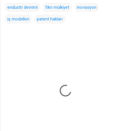
endüstri devrimi
fikri mülkiyet
inovasyon
iş modelleri
patent hakları
Y
o
r
u
m
l
a
r