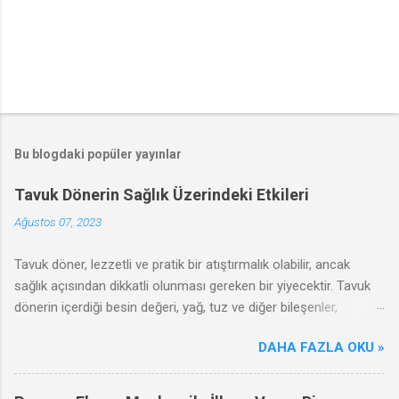
Bu blogdaki popüler yayınlar
Tavuk Dönerin Sağlık Üzerindeki Etkileri
Ağustos 07, 2023
Tavuk döner, lezzetli ve pratik bir atıştırmalık olabilir, ancak
sağlık açısından dikkatli olunması gereken bir yiyecektir. Tavuk
dönerin içerdiği besin değeri, yağ, tuz ve diğer bileşenler,
sağlığınızı olumlu ya da olumsuz yönde etkileyebilir. Bu
DAHA FAZLA OKU »
makalede, tavuk dönerin olumsuz etkileri, zararları ve sağlıklı
tüketim ipuçları hakkında bilgi vereceğiz.