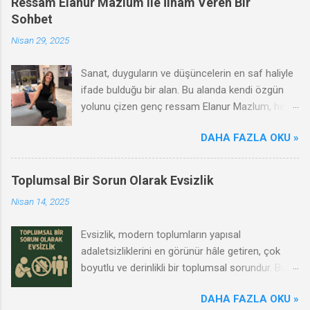
Ressam Elanur Mazlum ile İlham Veren Bir
Sohbet
Nisan 29, 2025
Sanat, duyguların ve düşüncelerin en saf haliyle
ifade bulduğu bir alan. Bu alanda kendi özgün
yolunu çizen genç ressam Elanur Mazlum, hem
çağdaş hem de duygusal anlatımıyla dikkat
DAHA FAZLA OKU »
çekiyor. Renklerin ve formların ardına sakladığı
dünyasında kadının gücünü, gençliğin arayışını
ve sanatın dönüştürücü etkisini ustalıkla
Toplumsal Bir Sorun Olarak Evsizlik
harmanlıyor. Biz de Elanur Mazlum ile bir araya
Nisan 14, 2025
gelerek sanat yolculuğunu, ilham kaynaklarını ve
genç bir kadın sanatçı olarak karşılaştığı
Evsizlik, modern toplumların yapısal
zorlukları konuştuk. Bu keyifli röportajda onun
adaletsizliklerini en görünür hâle getiren, çok
dünyasına bir pencere açmaya ne dersiniz?
boyutlu ve derinlikli bir toplumsal sorundur. Bu
durum yalnızca bireylerin değil, toplumsal
DAHA FAZLA OKU »
bütünün yaşam kalitesini etkileyen bir krizdir.