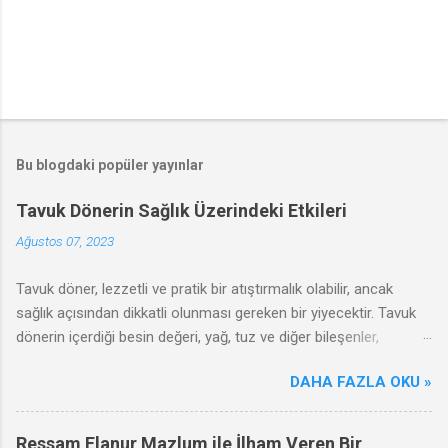
Bu blogdaki popüler yayınlar
Tavuk Dönerin Sağlık Üzerindeki Etkileri
Ağustos 07, 2023
Tavuk döner, lezzetli ve pratik bir atıştırmalık olabilir, ancak
sağlık açısından dikkatli olunması gereken bir yiyecektir. Tavuk
dönerin içerdiği besin değeri, yağ, tuz ve diğer bileşenler,
sağlığınızı olumlu ya da olumsuz yönde etkileyebilir. Bu
DAHA FAZLA OKU »
makalede, tavuk dönerin olumsuz etkileri, zararları ve sağlıklı
tüketim ipuçları hakkında bilgi vereceğiz.
Ressam Elanur Mazlum ile İlham Veren Bir