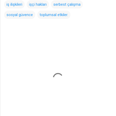
iş ilişkileri
işçi hakları
serbest çalışma
sosyal güvence
toplumsal etkiler.
Y
o
r
u
m
l
a
r