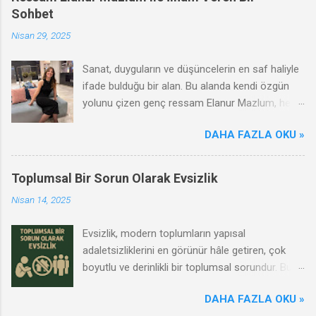
Sohbet
Nisan 29, 2025
Sanat, duyguların ve düşüncelerin en saf haliyle
ifade bulduğu bir alan. Bu alanda kendi özgün
yolunu çizen genç ressam Elanur Mazlum, hem
çağdaş hem de duygusal anlatımıyla dikkat
DAHA FAZLA OKU »
çekiyor. Renklerin ve formların ardına sakladığı
dünyasında kadının gücünü, gençliğin arayışını
ve sanatın dönüştürücü etkisini ustalıkla
Toplumsal Bir Sorun Olarak Evsizlik
harmanlıyor. Biz de Elanur Mazlum ile bir araya
Nisan 14, 2025
gelerek sanat yolculuğunu, ilham kaynaklarını ve
genç bir kadın sanatçı olarak karşılaştığı
Evsizlik, modern toplumların yapısal
zorlukları konuştuk. Bu keyifli röportajda onun
adaletsizliklerini en görünür hâle getiren, çok
dünyasına bir pencere açmaya ne dersiniz?
boyutlu ve derinlikli bir toplumsal sorundur. Bu
durum yalnızca bireylerin değil, toplumsal
DAHA FAZLA OKU »
bütünün yaşam kalitesini etkileyen bir krizdir.