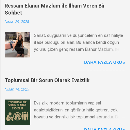
Ressam Elanur Mazlum ile İlham Veren Bir
Sohbet
Nisan 29, 2025
Sanat, duyguların ve düşüncelerin en saf haliyle
ifade bulduğu bir alan. Bu alanda kendi özgün
yolunu çizen genç ressam Elanur Mazlum, hem
çağdaş hem de duygusal anlatımıyla dikkat
DAHA FAZLA OKU »
çekiyor. Renklerin ve formların ardına sakladığı
dünyasında kadının gücünü, gençliğin arayışını
ve sanatın dönüştürücü etkisini ustalıkla
Toplumsal Bir Sorun Olarak Evsizlik
harmanlıyor. Biz de Elanur Mazlum ile bir araya
Nisan 14, 2025
gelerek sanat yolculuğunu, ilham kaynaklarını ve
genç bir kadın sanatçı olarak karşılaştığı
Evsizlik, modern toplumların yapısal
zorlukları konuştuk. Bu keyifli röportajda onun
adaletsizliklerini en görünür hâle getiren, çok
dünyasına bir pencere açmaya ne dersiniz?
boyutlu ve derinlikli bir toplumsal sorundur. Bu
durum yalnızca bireylerin değil, toplumsal
DAHA FAZLA OKU »