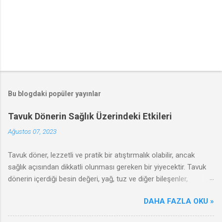
Bu blogdaki popüler yayınlar
Tavuk Dönerin Sağlık Üzerindeki Etkileri
Ağustos 07, 2023
Tavuk döner, lezzetli ve pratik bir atıştırmalık olabilir, ancak
sağlık açısından dikkatli olunması gereken bir yiyecektir. Tavuk
dönerin içerdiği besin değeri, yağ, tuz ve diğer bileşenler,
sağlığınızı olumlu ya da olumsuz yönde etkileyebilir. Bu
DAHA FAZLA OKU »
makalede, tavuk dönerin olumsuz etkileri, zararları ve sağlıklı
tüketim ipuçları hakkında bilgi vereceğiz.