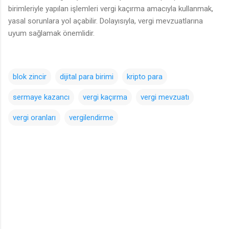
birimleriyle yapılan işlemleri vergi kaçırma amacıyla kullanmak,
yasal sorunlara yol açabilir. Dolayısıyla, vergi mevzuatlarına
uyum sağlamak önemlidir.
blok zincir
dijital para birimi
kripto para
sermaye kazancı
vergi kaçırma
vergi mevzuatı
vergi oranları
vergilendirme
Y
o
r
u
m
l
a