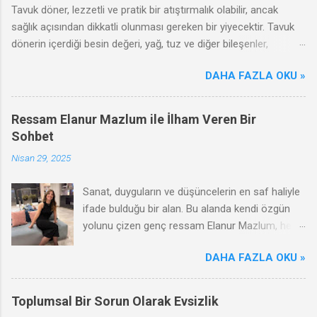
Tavuk döner, lezzetli ve pratik bir atıştırmalık olabilir, ancak
sağlık açısından dikkatli olunması gereken bir yiyecektir. Tavuk
dönerin içerdiği besin değeri, yağ, tuz ve diğer bileşenler,
sağlığınızı olumlu ya da olumsuz yönde etkileyebilir. Bu
DAHA FAZLA OKU »
makalede, tavuk dönerin olumsuz etkileri, zararları ve sağlıklı
tüketim ipuçları hakkında bilgi vereceğiz.
Ressam Elanur Mazlum ile İlham Veren Bir
Sohbet
Nisan 29, 2025
Sanat, duyguların ve düşüncelerin en saf haliyle
ifade bulduğu bir alan. Bu alanda kendi özgün
yolunu çizen genç ressam Elanur Mazlum, hem
çağdaş hem de duygusal anlatımıyla dikkat
DAHA FAZLA OKU »
çekiyor. Renklerin ve formların ardına sakladığı
dünyasında kadının gücünü, gençliğin arayışını
ve sanatın dönüştürücü etkisini ustalıkla
Toplumsal Bir Sorun Olarak Evsizlik
harmanlıyor. Biz de Elanur Mazlum ile bir araya