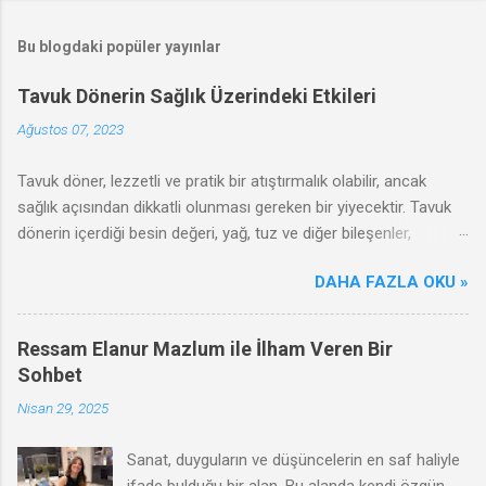
Bu blogdaki popüler yayınlar
Tavuk Dönerin Sağlık Üzerindeki Etkileri
Ağustos 07, 2023
Tavuk döner, lezzetli ve pratik bir atıştırmalık olabilir, ancak
sağlık açısından dikkatli olunması gereken bir yiyecektir. Tavuk
dönerin içerdiği besin değeri, yağ, tuz ve diğer bileşenler,
sağlığınızı olumlu ya da olumsuz yönde etkileyebilir. Bu
DAHA FAZLA OKU »
makalede, tavuk dönerin olumsuz etkileri, zararları ve sağlıklı
tüketim ipuçları hakkında bilgi vereceğiz.
Ressam Elanur Mazlum ile İlham Veren Bir
Sohbet
Nisan 29, 2025
Sanat, duyguların ve düşüncelerin en saf haliyle
ifade bulduğu bir alan. Bu alanda kendi özgün