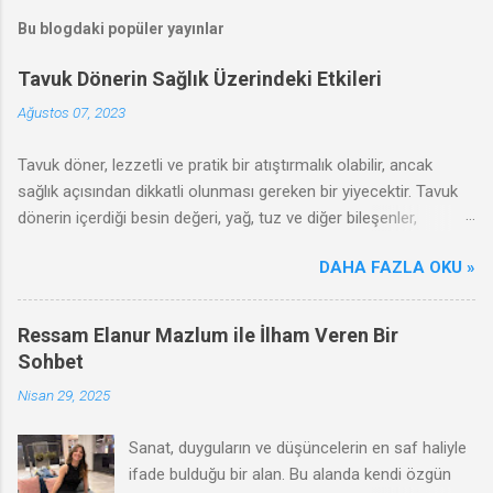
Bu blogdaki popüler yayınlar
Tavuk Dönerin Sağlık Üzerindeki Etkileri
Ağustos 07, 2023
Tavuk döner, lezzetli ve pratik bir atıştırmalık olabilir, ancak
sağlık açısından dikkatli olunması gereken bir yiyecektir. Tavuk
dönerin içerdiği besin değeri, yağ, tuz ve diğer bileşenler,
sağlığınızı olumlu ya da olumsuz yönde etkileyebilir. Bu
DAHA FAZLA OKU »
makalede, tavuk dönerin olumsuz etkileri, zararları ve sağlıklı
tüketim ipuçları hakkında bilgi vereceğiz.
Ressam Elanur Mazlum ile İlham Veren Bir
Sohbet
Nisan 29, 2025
Sanat, duyguların ve düşüncelerin en saf haliyle
ifade bulduğu bir alan. Bu alanda kendi özgün