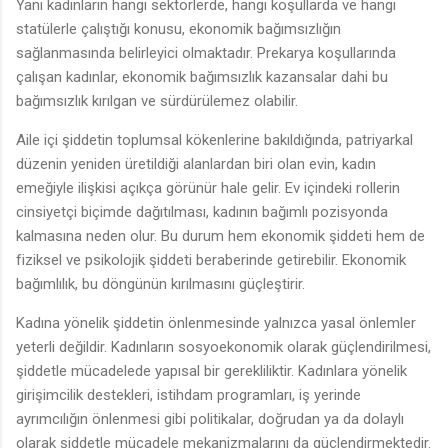
Yani kadınların hangi sektörlerde, hangi koşullarda ve hangi
statülerle çalıştığı konusu, ekonomik bağımsızlığın
sağlanmasında belirleyici olmaktadır. Prekarya koşullarında
çalışan kadınlar, ekonomik bağımsızlık kazansalar dahi bu
bağımsızlık kırılgan ve sürdürülemez olabilir.
Aile içi şiddetin toplumsal kökenlerine bakıldığında, patriyarkal
düzenin yeniden üretildiği alanlardan biri olan evin, kadın
emeğiyle ilişkisi açıkça görünür hale gelir. Ev içindeki rollerin
cinsiyetçi biçimde dağıtılması, kadının bağımlı pozisyonda
kalmasına neden olur. Bu durum hem ekonomik şiddeti hem de
fiziksel ve psikolojik şiddeti beraberinde getirebilir. Ekonomik
bağımlılık, bu döngünün kırılmasını güçleştirir.
Kadına yönelik şiddetin önlenmesinde yalnızca yasal önlemler
yeterli değildir. Kadınların sosyoekonomik olarak güçlendirilmesi,
şiddetle mücadelede yapısal bir gerekliliktir. Kadınlara yönelik
girişimcilik destekleri, istihdam programları, iş yerinde
ayrımcılığın önlenmesi gibi politikalar, doğrudan ya da dolaylı
olarak şiddetle mücadele mekanizmalarını da güçlendirmektedir.