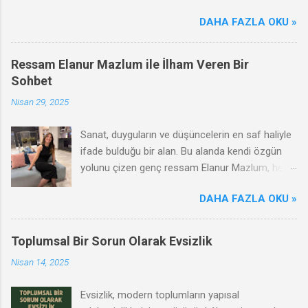
sağlığınızı olumlu ya da olumsuz yönde etkileyebilir. Bu
DAHA FAZLA OKU »
makalede, tavuk dönerin olumsuz etkileri, zararları ve sağlıklı
tüketim ipuçları hakkında bilgi vereceğiz.
Ressam Elanur Mazlum ile İlham Veren Bir
Sohbet
Nisan 29, 2025
Sanat, duyguların ve düşüncelerin en saf haliyle
ifade bulduğu bir alan. Bu alanda kendi özgün
yolunu çizen genç ressam Elanur Mazlum, hem
çağdaş hem de duygusal anlatımıyla dikkat
DAHA FAZLA OKU »
çekiyor. Renklerin ve formların ardına sakladığı
dünyasında kadının gücünü, gençliğin arayışını
ve sanatın dönüştürücü etkisini ustalıkla
Toplumsal Bir Sorun Olarak Evsizlik
harmanlıyor. Biz de Elanur Mazlum ile bir araya
Nisan 14, 2025
gelerek sanat yolculuğunu, ilham kaynaklarını ve
genç bir kadın sanatçı olarak karşılaştığı
Evsizlik, modern toplumların yapısal
zorlukları konuştuk. Bu keyifli röportajda onun