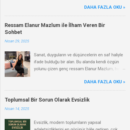
sağlığınızı olumlu ya da olumsuz yönde etkileyebilir. Bu
DAHA FAZLA OKU »
makalede, tavuk dönerin olumsuz etkileri, zararları ve sağlıklı
tüketim ipuçları hakkında bilgi vereceğiz.
Ressam Elanur Mazlum ile İlham Veren Bir
Sohbet
Nisan 29, 2025
Sanat, duyguların ve düşüncelerin en saf haliyle
ifade bulduğu bir alan. Bu alanda kendi özgün
yolunu çizen genç ressam Elanur Mazlum, hem
çağdaş hem de duygusal anlatımıyla dikkat
DAHA FAZLA OKU »
çekiyor. Renklerin ve formların ardına sakladığı
dünyasında kadının gücünü, gençliğin arayışını
ve sanatın dönüştürücü etkisini ustalıkla
Toplumsal Bir Sorun Olarak Evsizlik
harmanlıyor. Biz de Elanur Mazlum ile bir araya
Nisan 14, 2025
gelerek sanat yolculuğunu, ilham kaynaklarını ve
genç bir kadın sanatçı olarak karşılaştığı
Evsizlik, modern toplumların yapısal
zorlukları konuştuk. Bu keyifli röportajda onun
adaletsizliklerini en görünür hâle getiren, çok