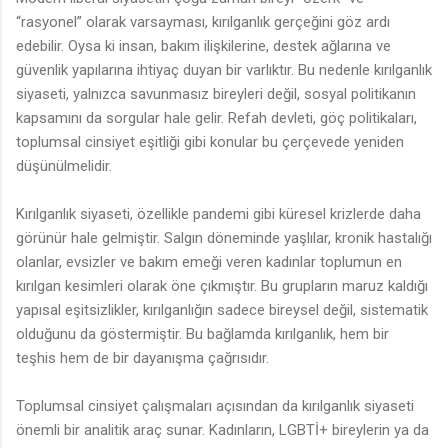
“rasyonel” olarak varsayması, kırılganlık gerçeğini göz ardı
edebilir. Oysa ki insan, bakım ilişkilerine, destek ağlarına ve
güvenlik yapılarına ihtiyaç duyan bir varlıktır. Bu nedenle kırılganlık
siyaseti, yalnızca savunmasız bireyleri değil, sosyal politikanın
kapsamını da sorgular hale gelir. Refah devleti, göç politikaları,
toplumsal cinsiyet eşitliği gibi konular bu çerçevede yeniden
düşünülmelidir.
Kırılganlık siyaseti, özellikle pandemi gibi küresel krizlerde daha
görünür hale gelmiştir. Salgın döneminde yaşlılar, kronik hastalığı
olanlar, evsizler ve bakım emeği veren kadınlar toplumun en
kırılgan kesimleri olarak öne çıkmıştır. Bu grupların maruz kaldığı
yapısal eşitsizlikler, kırılganlığın sadece bireysel değil, sistematik
olduğunu da göstermiştir. Bu bağlamda kırılganlık, hem bir
teşhis hem de bir dayanışma çağrısıdır.
Toplumsal cinsiyet çalışmaları açısından da kırılganlık siyaseti
önemli bir analitik araç sunar. Kadınların, LGBTİ+ bireylerin ya da