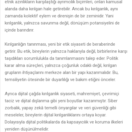
etnik azınlıkların karşılaştığı ayrımcılık biçimleri, onları kamusal
alanda daha kırılgan hale getirebilir. Ancak bu kırılganlık, aynı
zamanda kolektif eylem ve direnişin de bir zeminidir. Yani
kırılganlık, yalnızca savunma değil, dönüşüm potansiyelini de
içinde barındırır.
Kırılganlığın tanınması, yeni bir etik siyaseti de beraberinde
getirir. Bu etik, bireylerin yalnızca haklarıyla değil, birbirlerine karşı
taşıdıkları sorumlulukla da tanımlanmasını talep eder. Politik
karar alma süreçleri, yalnızca çoğunluk odaklı değil, kırılgan
grupların ihtiyaçlarını merkeze alan bir yapı kazanmalıdır. Bu,
temsiliyetin ötesinde bir duyarlılığı ve bakım etiğini önceler.
Ayrıca dijital çağda kırılganlık siyaseti, mahremiyet, çevrimiçi
taciz ve dijital dışlanma gibi yeni boyutlar kazanmıştır. Siber
zorbalık, yapay zekâ temelli önyargılar ve veri güvenliği gibi
meseleler, bireylerin dijital kırılganlıklarını ortaya koyar.
Dolayısıyla dijital politikalarda da kapsayıcılık ve koruma ilkeleri
yeniden düşünülmelidir.